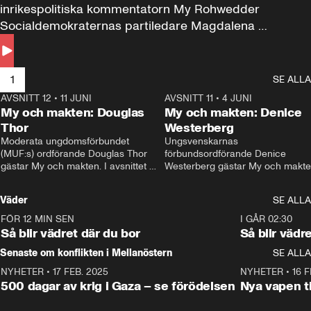
inrikespolitiska kommentatorn My Rohwedder 
Socialdemokraternas partiledare Magdalena 
Andersson till svars.
1
SE ALLA
AVSNITT 12
•
11 JUNI
26:27
AVSNITT 11
•
4 JUNI
2
My och makten: Douglas
My och makten: Denice
Thor
Westerberg
Moderata ungdomsförbundet 
Ungsvenskarnas 
(MUF:s) ordförande Douglas Thor 
förbundsordförande Denice 
gästar My och makten. I avsnittet 
Westerberg gästar My och makten.
diskuteras tonårsutvisningarna och 
avsnittet diskuteras migrationsfrå
hur Moderaterna ska locka väljare till 
och hur SD ska locka kvinnliga 
Väder
SE ALLA
valet i höst. 
väljare. 
FÖR 12 MIN SEN
1:06
I GÅR 02:30
Så blir vädret där du bor
Så blir vädr
Senaste om konflikten i Mellanöstern
SE ALLA
NYHETER
•
17 FEB. 2025
0:45
NYHETER
•
16 F
500 dagar av krig i Gaza – se förödelsen
Nya vapen ti