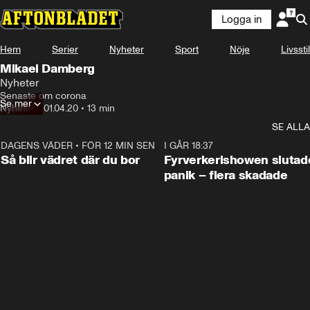
Logga in
Hem
Serier
Nyheter
Sport
Nöje
Livsstil
Mikael Damberg
Nyheter
Senaste om corona
Se mer
Nyheter
•
01.04.20
•
13 min
SE ALLA
DAGENS VÄDER
•
FÖR 12 MIN SEN
1:06
I GÅR 18:37
Så blir vädret där du bor
Fyrverkerishowen slutade
panik – flera skadade