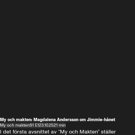
My och makten: Magdalena Andersson om Jimmie-hånet
My och makten
S1 E1
23.10.25
21 min
I det första avsnittet av ”My och Makten” ställer 