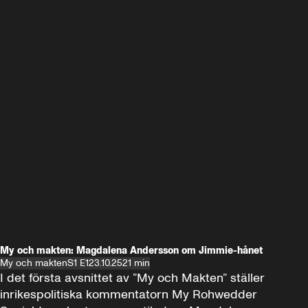
My och makten: Magdalena Andersson om Jimmie-hånet
My och makten
S1 E1
23.10.25
21 min
I det första avsnittet av ”My och Makten” ställer 
inrikespolitiska kommentatorn My Rohwedder 