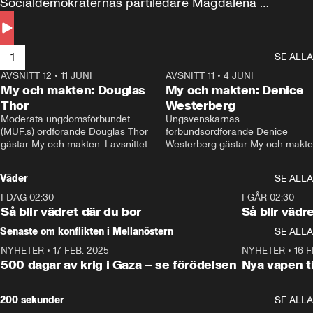
Socialdemokraternas partiledare Magdalena 
Andersson till svars.
1
SE ALLA
AVSNITT 12
•
11 JUNI
26:27
AVSNITT 11
•
4 JUNI
2
My och makten: Douglas
My och makten: Denice
Thor
Westerberg
Moderata ungdomsförbundet 
Ungsvenskarnas 
(MUF:s) ordförande Douglas Thor 
förbundsordförande Denice 
gästar My och makten. I avsnittet 
Westerberg gästar My och makten.
diskuteras tonårsutvisningarna och 
avsnittet diskuteras migrationsfrå
hur Moderaterna ska locka väljare till 
och hur SD ska locka kvinnliga 
Väder
SE ALLA
valet i höst. 
väljare. 
I DAG 02:30
1:06
I GÅR 02:30
Så blir vädret där du bor
Så blir vädr
Senaste om konflikten i Mellanöstern
SE ALLA
NYHETER
•
17 FEB. 2025
0:45
NYHETER
•
16 F
500 dagar av krig i Gaza – se förödelsen
Nya vapen ti
200 sekunder
SE ALLA