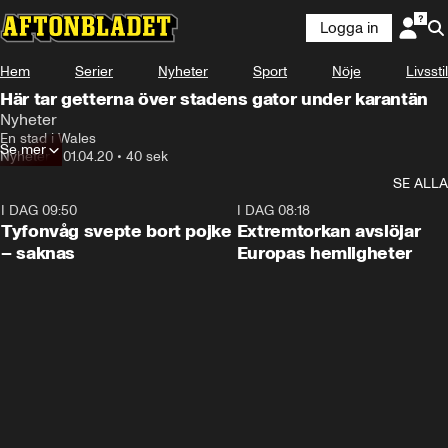
Logga in
Hem
Serier
Nyheter
Sport
Nöje
Livsstil
Här tar getterna över stadens gator under karantän
Nyheter
En stad i Wales
Se mer
Nyheter
•
01.04.20
•
40 sek
SE ALLA
I DAG 09:50
0:53
I DAG 08:18
Tyfonvåg svepte bort pojke
Extremtorkan avslöjar
– saknas
Europas hemligheter