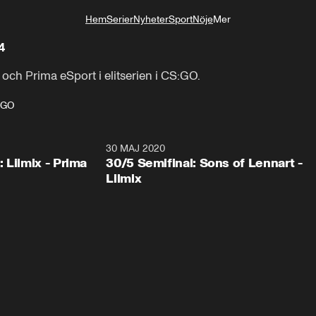
Hem
Serier
Nyheter
Sport
Nöje
Mer
Livsstil
4
ch Prima eSport i elitserien i CS:GO.
S:GO
30 MAJ 2020
 Lilmix - Prima
30/5 Semifinal: Sons of Lennart -
Lilmix