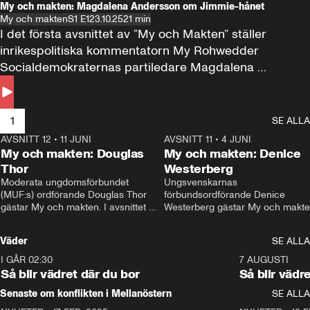
My och makten: Magdalena Andersson om Jimmie-hånet
My och makten
S1 E1
23.10.25
21 min
I det första avsnittet av ”My och Makten” ställer 
inrikespolitiska kommentatorn My Rohwedder 
Socialdemokraternas partiledare Magdalena 
Andersson till svars.
1
SE ALLA
AVSNITT 12
•
11 JUNI
26:27
AVSNITT 11
•
4 JUNI
2
My och makten: Douglas
My och makten: Denice
Thor
Westerberg
Moderata ungdomsförbundet 
Ungsvenskarnas 
(MUF:s) ordförande Douglas Thor 
förbundsordförande Denice 
gästar My och makten. I avsnittet 
Westerberg gästar My och makten.
diskuteras tonårsutvisningarna och 
avsnittet diskuteras migrationsfrå
hur Moderaterna ska locka väljare till 
och hur SD ska locka kvinnliga 
Väder
SE ALLA
valet i höst. 
väljare. 
I GÅR 02:30
1:06
7 AUGUSTI
Så blir vädret där du bor
Så blir vädr
Senaste om konflikten i Mellanöstern
SE ALLA