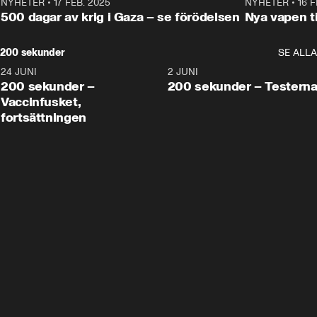
NYHETER
•
17 FEB. 2025
0:45
NYHETER
•
16 F
500 dagar av krig i Gaza – se förödelsen
Nya vapen ti
200 sekunder
SE ALLA
24 JUNI
5:00
2 JUNI
200 sekunder –
200 sekunder – Testern
Vaccinfusket,
fortsättningen