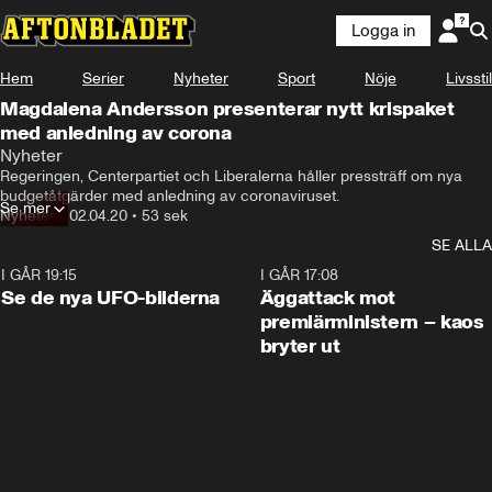
Logga in
Hem
Serier
Nyheter
Sport
Nöje
Livsstil
Magdalena Andersson presenterar nytt krispaket
med anledning av corona
Nyheter
Regeringen, Centerpartiet och Liberalerna håller pressträff om nya 
budgetåtgärder med anledning av coronaviruset.
Se mer
Nyheter
•
02.04.20
•
53 sek
SE ALLA
I GÅR 19:15
0:36
I GÅR 17:08
Se de nya UFO-bilderna
Äggattack mot
premiärministern – kaos
bryter ut