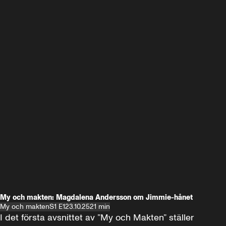
My och makten: Magdalena Andersson om Jimmie-hånet
My och makten
S1 E1
23.10.25
21 min
I det första avsnittet av ”My och Makten” ställer 