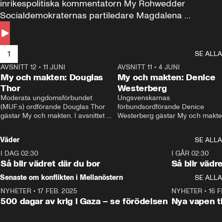
inrikespolitiska kommentatorn My Rohwedder 
Socialdemokraternas partiledare Magdalena 
Andersson till svars.
1
SE ALLA
AVSNITT 12
•
11 JUNI
26:27
AVSNITT 11
•
4 JUNI
2
My och makten: Douglas
My och makten: Denice
Thor
Westerberg
Moderata ungdomsförbundet 
Ungsvenskarnas 
(MUF:s) ordförande Douglas Thor 
förbundsordförande Denice 
gästar My och makten. I avsnittet 
Westerberg gästar My och makten.
diskuteras tonårsutvisningarna och 
avsnittet diskuteras migrationsfrå
hur Moderaterna ska locka väljare till 
och hur SD ska locka kvinnliga 
Väder
SE ALLA
valet i höst. 
väljare. 
I DAG 02:30
1:06
I GÅR 02:30
Så blir vädret där du bor
Så blir vädr
Senaste om konflikten i Mellanöstern
SE ALLA
NYHETER
•
17 FEB. 2025
0:45
NYHETER
•
16 F
500 dagar av krig i Gaza – se förödelsen
Nya vapen ti