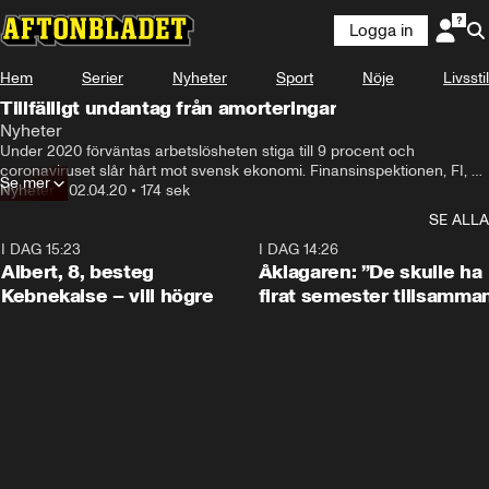
Logga in
Hem
Serier
Nyheter
Sport
Nöje
Livsstil
Tillfälligt undantag från amorteringar
Nyheter
Under 2020 förväntas arbetslösheten stiga till 9 procent och 
coronaviruset slår hårt mot svensk ekonomi. Finansinspektionen, FI, 
Se mer
skriver nu i ett pressmeddelande att man kommer att tillåta banker att 
Nyheter
•
02.04.20
•
174 sek
tillfälligt göra undantag från amorteringar – för att försöka stärka 
SE ALLA
bolånetagarnas förmåga att klara av försämringar i ekonomin.
I DAG 15:23
0:54
I DAG 14:26
Albert, 8, besteg
Åklagaren: ”De skulle ha
Kebnekaise – vill högre
firat semester tillsamma