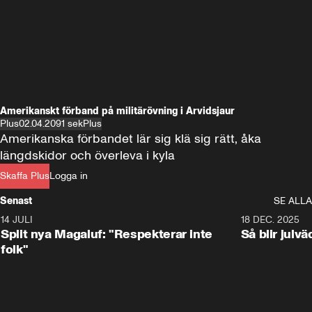
Amerikanskt förband på militärövning i Arvidsjaur
Plus
02.04.20
91 sek
Plus
Amerikanska förbandet lär sig klä sig rätt, åka 
längdskidor och överleva i kyla
Skaffa Plus
Logga in
Senast
SE ALLA
14 JULI
1:34
18 DEC. 2025
Split nya Magaluf: "Respekterar inte
Så blir julv
folk"