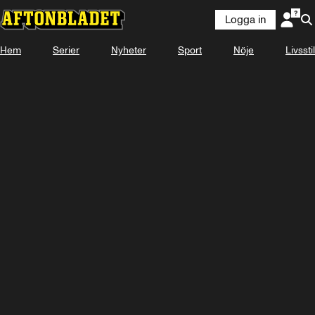
Logga in
Laddar ...
Hem
Serier
Nyheter
Sport
Nöje
Livsstil