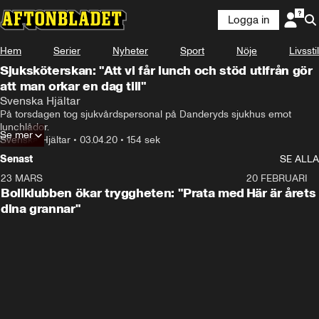
Logga in
Hem
Serier
Nyheter
Sport
Nöje
Livsstil
Sjuksköterskan: "Att vi får lunch och stöd utifrån gör
att man orkar en dag till"
Svenska Hjältar
På torsdagen tog sjukvårdspersonal på Danderyds sjukhus emot 
lunchlådor.
Se mer
Svenska Hjältar
•
03.04.20
•
154 sek
Senast
SE ALLA
23 MARS
1:27
20 FEBRUARI
Bollklubben ökar tryggheten: "Prata med
Här är årets
dina grannar"