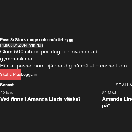
Pass 3: Stark mage och smärtfri rygg
Plus
03.04.20
14 min
Plus
Glöm 500 situps per dag och avancerade 
gymmaskiner.

Här är passet som hjälper dig nå målet – oavsett om 
det är ett slimmat mittparti, minskad ryggvärk eller 
Skaffa Plus
Logga in
mer funktionell styrka.

Senast
SE ALLA
Allt som krävs är 15 minuter och lite golvyta!
22 MAJ
0:59
22 MAJ
Plus
Plus
Vad finns i Amanda Linds väska?
Amanda Lind
på”