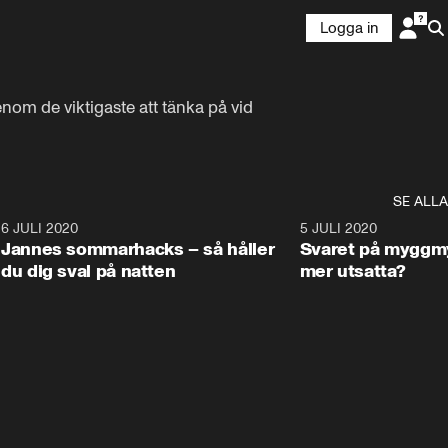
Logga in
nom de viktigaste att tänka på vid 
SE ALLA
4
6 JULI 2020
1:34
5 JULI 2020
Jannes sommarhacks – så håller
Svaret på myggmy
du dig sval på natten
mer utsatta?