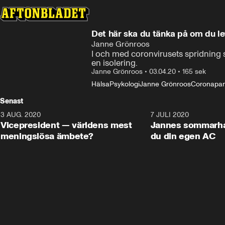
Det här ska du tänka på om du le
Janne Grönroos
I och med coronvirusets spridning så
en isolering.
Janne Grönroos
•
03.04.20
•
165 sek
Hälsa
Psykologi
Janne Grönroos
Coronapa
Senast
3 AUG. 2020
1:40
7 JULI 2020
Vicepresident — världens mest
Jannes sommarha
meningslösa ämbete?
du din egen AC