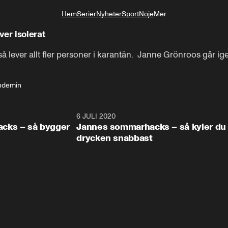
Hem
Serier
Nyheter
Sport
Nöje
Mer
Livsstil
ver isolerat
 lever allt fler personer i karantän.  Janne Grönroos går ige
ndemin
1:32
6 JULI 2020
0:5
cks – så bygger
Jannes sommarhacks – så kyler du
drycken snabbast