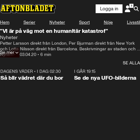
Logga in
Hem
Serier
Nyheter
Sport
Nöje
Livsstil
"Vi är på väg mot en humanitär katastrof"
Nyheter
Petter Larsson direkt från London, Per Bjurman direkt från New York 
och Lotta Nilsson direkt från Barcelona. Beskrivningar av staden och 
Se mer
stämningen.
Nyheter
•
03.04.20
•
6 min
SE ALLA
DAGENS VÄDER
•
I DAG 02:30
1:06
I GÅR 19:15
Så blir vädret där du bor
Se de nya UFO-bilderna