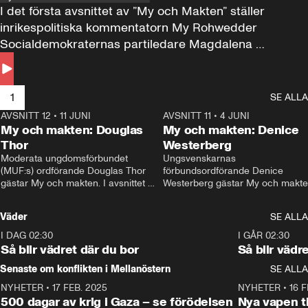
I det första avsnittet av ”My och Makten” ställer 
inrikespolitiska kommentatorn My Rohwedder 
Socialdemokraternas partiledare Magdalena 
Andersson till svars.
1
SE ALLA
AVSNITT 12
•
11 JUNI
26:27
AVSNITT 11
•
4 JUNI
2
My och makten: Douglas
My och makten: Denice
Thor
Westerberg
Moderata ungdomsförbundet 
Ungsvenskarnas 
(MUF:s) ordförande Douglas Thor 
förbundsordförande Denice 
gästar My och makten. I avsnittet 
Westerberg gästar My och makten.
diskuteras tonårsutvisningarna och 
avsnittet diskuteras migrationsfrå
hur Moderaterna ska locka väljare till 
och hur SD ska locka kvinnliga 
Väder
SE ALLA
valet i höst. 
väljare. 
I DAG 02:30
1:06
I GÅR 02:30
Så blir vädret där du bor
Så blir vädr
Senaste om konflikten i Mellanöstern
SE ALLA
NYHETER
•
17 FEB. 2025
0:45
NYHETER
•
16 F
500 dagar av krig i Gaza – se förödelsen
Nya vapen ti