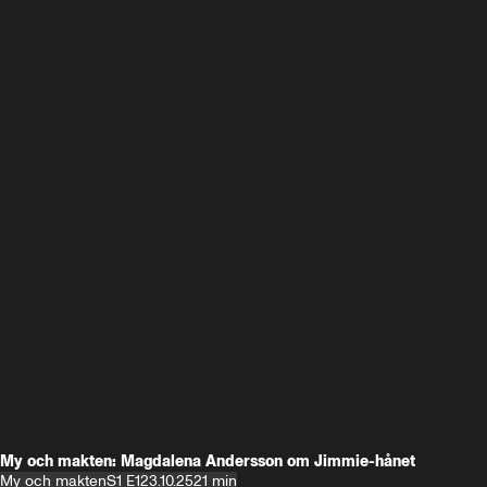
My och makten: Magdalena Andersson om Jimmie-hånet
My och makten
S1 E1
23.10.25
21 min