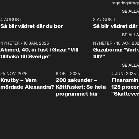
avsnittet av ”My och 
det sjätte avsnittet av ”My 
regeringsfråga
makten”. Se när 
och makten”. Se när 
centrum i det 
SE ALLA
Aftonbladets inrikespolitiska 
Aftonbladets inrikespolitiska 
avsnittet av ”
kommentator My 
kommentator My 
6
4 AUGUSTI
1:06
3 AUGUSTI
Makten”. Se nä
Rohwedder ställer 
Rohwedder ställer 
Så blir vädret där du bor
Så blir vädret där
Aftonbladets in
utbildnings- och 
statsminister Ulf Kristersson 
kommentator 
SE ALLA
integrationsminister Simona 
till svars.
Rohwedder stäl
Mohamsson till svars.
Centerpartiets
2
NYHETER
•
16 JAN. 2025
1:01
NYHETER
•
16 JAN. 20
Thand Ring till
Ahmed, 40, är fast i Gaza: ”Vill
Gazaborna: ”Vad s
tillbaka till Sverige”
till?”
SE ALLA
3
25 NOV. 2025
31:05
8 OKT. 2025
4:29
4 JUNI 2025
Knutby – Vem
200 sekunder –
Finansmin
mördade Alexandra?
Köttfusket: Se hela
125 procent
programmet här
"Skattever
viktig uppg