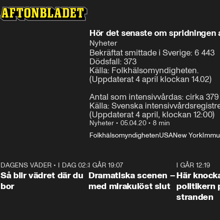
Hör det senaste om spridningen 
Nyheter
Bekräftat smittade i Sverige: 6 443

Dödsfall: 373

Källa: Folkhälsomyndigheten.

(Uppdaterat 4 april klockan 14.02)

Antal som intensivvårdas: cirka 379

Källa: Svenska intensivvårdsregistret
(Uppdaterat 4 april, klockan 12:00)
Nyheter
•
05.04.20
•
8 min
Folkhälsomyndigheten
USA
New York
Immu
DAGENS VÄDER
•
I DAG 02:30
1:06
I GÅR 19:07
0:42
I GÅR 12:19
Så blir vädret där du
Dramatiska scenen –
Här knock
bor
med mirakulöst slut
politikern 
stranden