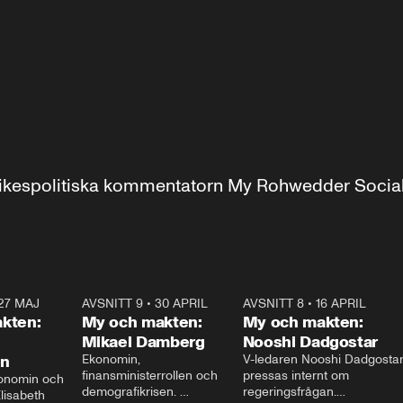
r inrikespolitiska kommentatorn My Rohwedder Soci
27 MAJ
3:51
AVSNITT 9
•
30 APRIL
24:00
AVSNITT 8
•
16 APRIL
25:1
kten:
My och makten:
My och makten:
Mikael Damberg
Nooshi Dadgostar
on
Ekonomin, 
V-ledaren Nooshi Dadgostar
finansministerrollen och 
pressas internt om 
onomin och 
demografikrisen. 
regeringsfrågan.

lisabeth 