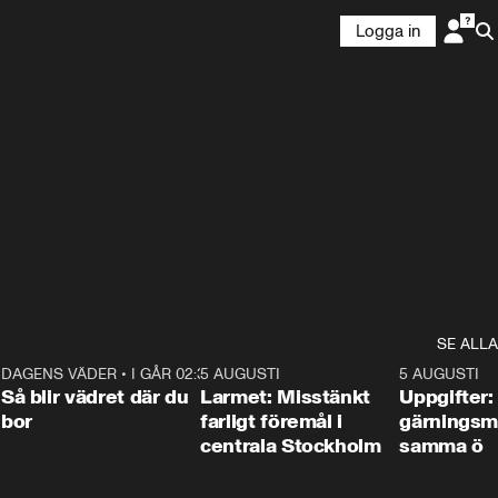
Logga in
SE ALLA
1
DAGENS VÄDER
•
I GÅR 02:30
1:06
5 AUGUSTI
0:35
5 AUGUSTI
Så blir vädret där du
Larmet: Misstänkt
Uppgifter:
bor
farligt föremål i
gärningsm
centrala Stockholm
samma ö