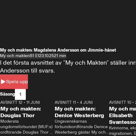
My och makten: Magdalena Andersson om Jimmie-hånet
My och makten
S1 E1
23.10.25
21 min
I det första avsnittet av ”My och Makten” ställe
Andersson till svars.
Spela upp
1
Säsong
AVSNITT 12
•
11 JUNI
26:27
AVSNITT 11
•
4 JUNI
23:40
AVSNITT 10
•
My och makten:
My och makten:
My och ma
Douglas Thor
Denice Westerberg
Elisabeth
Moderata 
Ungsvenskarnas 
Svantess
ungdomsförbundet (MUF:s) 
förbundsordförande Denice 
Kvinnorna, ek
ordförande Douglas Thor 
Westerberg gästar My och 
migrationen. E