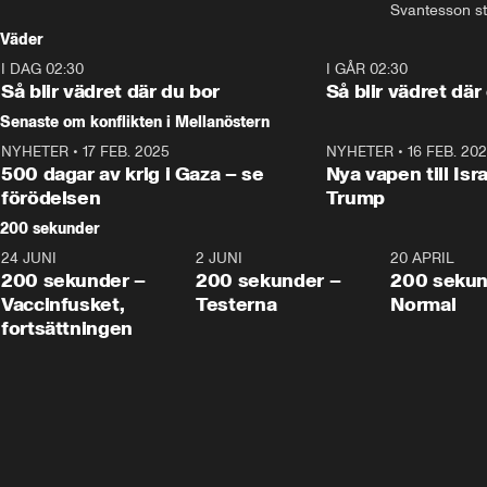
gästar My och makten. I 
makten. I avsnittet 
Svantesson stäl
avsnittet diskuteras 
diskuteras migrationsfrågan 
när finansmini
Väder
tonårsutvisningarna och hur 
och hur SD ska locka 
Moderaterna ska locka 
kvinnliga väljare. 
I DAG 02:30
1:06
I GÅR 02:30
väljare till valet i höst. 
Så blir vädret där du bor
Så blir vädret där
Senaste om konflikten i Mellanöstern
NYHETER
•
17 FEB. 2025
0:45
NYHETER
•
16 FEB. 20
500 dagar av krig i Gaza – se
Nya vapen till Isr
förödelsen
Trump
200 sekunder
24 JUNI
5:00
2 JUNI
4:23
20 APRIL
200 sekunder –
200 sekunder –
200 sekun
Vaccinfusket,
Testerna
Normal
fortsättningen