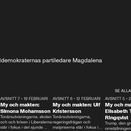
aldemokraternas partiledare Magdalena 
SE ALLA
7
AVSNITT 7
•
19 FEBRUARI
24:30
AVSNITT 6
•
12 FEBRUARI
27:30
AVSNITT 5
•
My och makten:
My och makten: Ulf
My och ma
Simona Mohamsson
Kristersson
Elisabeth
 
Tonårsutvisningarna, skolan 
Tonårsutvisningarna, 
Ringqvist
och och krisen i Liberalerna 
regeringsfrågan och 
Trump, den gr
står i fokus i det sjunde 
matpriserna står i fokus i 
omställningen