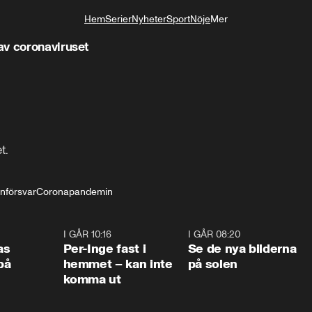
Hem
Serier
Nyheter
Sport
Nöje
Mer
Livsstil
av coronaviruset
.

nförsvar
Coronapandemin
0:45
I GÅR 10:16
1:26
I GÅR 08:20
0:3
as
Per-Inge fast i
Se de nya bilderna
på
hemmet – kan inte
på solen
komma ut