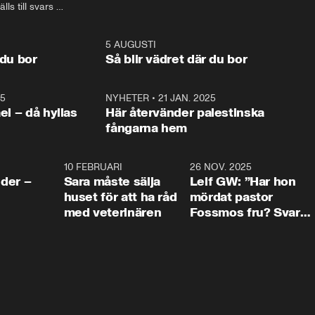
Oppositionen ställs till svars 
I Aftonbladets 
ls till svars 
när Socialdemokraternas 
partiledarutfrågning ”My 
stern gästar 
Mikael Damberg gästar My 
och Makten” sätter hon ner 
My och Makten. 
och Makten. 
foten mot kritikerna:

1:06
5 AUGUSTI
1:0
– Vi ställer upp i val. Ska vi 
 du bor
Så blir vädret där du bor
vara med så sitter vi förstås 
25
1:22
NYHETER
•
21 JAN. 2025
0:5
ael – då hyllas
Här återvänder palestinska
fångarna hem
4:24
10 FEBRUARI
4:13
26 NOV. 2025
8:1
der –
Sara måste sälja
Leif GW: ”Har hon
huset för att ha råd
mördat pastor
med veterinären
Fossmos fru? Svar
nej.”