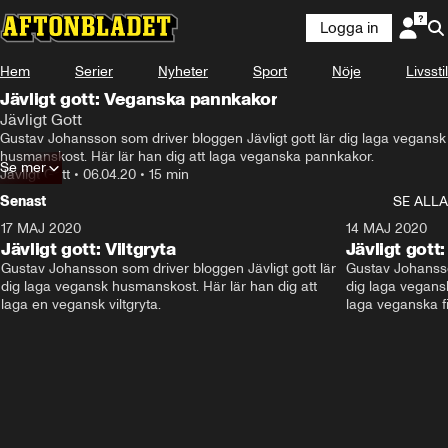
Logga in
Hem
Serier
Nyheter
Sport
Nöje
Livsstil
Jävligt gott: Veganska pannkakor
Jävligt Gott
Gustav Johansson som driver bloggen Jävligt gott lär dig laga vegansk 
husmanskost. Här lär han dig att laga veganska pannkakor.
Se mer
Jävligt Gott
•
06.04.20
•
15 min
Senast
SE ALLA
17 MAJ 2020
15:31
14 MAJ 2020
Jävligt gott: Viltgryta
Jävligt gott
Gustav Johansson som driver bloggen Jävligt gott lär 
Gustav Johansson
dig laga vegansk husmanskost. Här lär han dig att 
dig laga vegansk
laga en vegansk viltgryta.
laga veganska fi