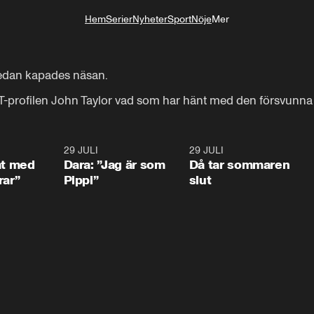
Hem
Serier
Nyheter
Sport
Nöje
Mer
Livsstil
edan kapades näsan.

VT-profilen John Taylor vad som har hänt med den försvunn
1:02
29 JULI
0:41
29 JULI
0:3
at med
Dara: ”Jag är som
Då tar sommaren
rar”
Pippi”
slut