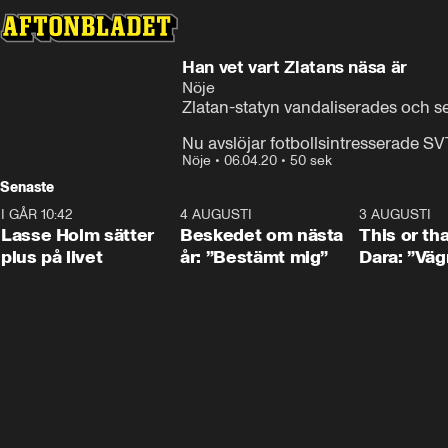
Han vet vart Zlatans näsa är
Nöje
Zlatan-statyn vandaliserades och s
Nu avslöjar fotbollsintresserade S
Nöje
•
06.04.20
•
50 sek
Senaste
I GÅR 10:42
1:04
4 AUGUSTI
0:24
3 AUGUSTI
Lasse Holm sätter
Beskedet om nästa
This or th
plus på livet
år: ”Bestämt mig”
Dara: ”Väg