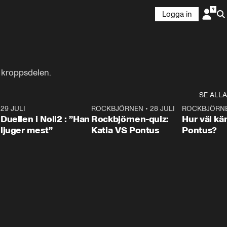
Logga in
a kroppsdelen.
SE ALLA
9
29 JULI
0:47
ROCKBJÖRNEN
•
28 JULI
0:15
ROCKBJÖRN
Duellen i Noll2 : ”Han
Rockbjörnen-quiz:
Hur väl kä
ljuger mest”
Katia VS Pontus
Pontus?