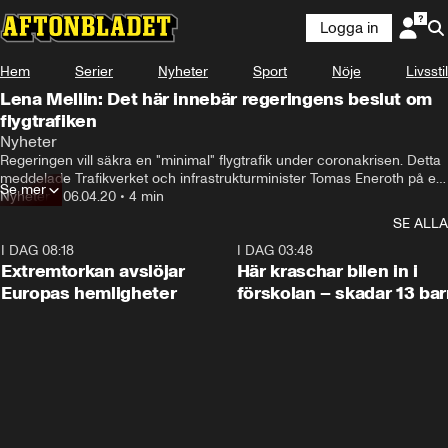
Logga in
Hem
Serier
Nyheter
Sport
Nöje
Livsstil
Lena Mellin: Det här innebär regeringens beslut om
flygtrafiken
Nyheter
Regeringen vill säkra en "minimal" flygtrafik under coronakrisen. Detta 
meddelade Trafikverket och infrastrukturminister Tomas Eneroth på en 
Se mer
presskonferens under måndagen.
Nyheter
•
06.04.20
•
4 min
SE ALLA
I DAG 08:18
0:53
I DAG 03:48
Extremtorkan avslöjar
Här kraschar bilen in i
Europas hemligheter
förskolan – skadar 13 bar