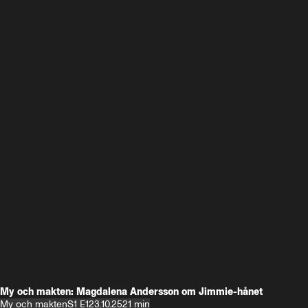
My och makten: Magdalena Andersson om Jimmie-hånet
My och makten
S1 E1
23.10.25
21 min