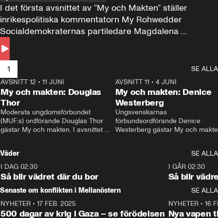
I det första avsnittet av ”My och Makten” ställer 
inrikespolitiska kommentatorn My Rohwedder 
Socialdemokraternas partiledare Magdalena 
Andersson till svars.
1
SE ALLA
AVSNITT 12
•
11 JUNI
26:27
AVSNITT 11
•
4 JUNI
2
My och makten: Douglas
My och makten: Denice
Thor
Westerberg
Moderata ungdomsförbundet 
Ungsvenskarnas 
(MUF:s) ordförande Douglas Thor 
förbundsordförande Denice 
gästar My och makten. I avsnittet 
Westerberg gästar My och makten.
diskuteras tonårsutvisningarna och 
avsnittet diskuteras migrationsfrå
hur Moderaterna ska locka väljare till 
och hur SD ska locka kvinnliga 
Väder
SE ALLA
valet i höst. 
väljare. 
I DAG 02:30
1:06
I GÅR 02:30
Så blir vädret där du bor
Så blir vädr
Senaste om konflikten i Mellanöstern
SE ALLA
NYHETER
•
17 FEB. 2025
0:45
NYHETER
•
16 F
500 dagar av krig i Gaza – se förödelsen
Nya vapen ti