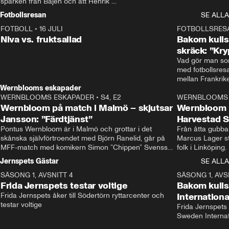
sparken från Bajen och att Henrik 
Rydström tar över
Fotbollsresan
SE ALLA
FOTBOLL
•
16 JULI
0:44
FOTBOLLSRES
Niva vs. fruktsallad
Bakom kulis
skräck: ”Kry
Vad gör man som
med fotbollsres
Wernblooms eskapader
WERNBLOOMS ESKAPADER
•
S4, E2
38:23
WERNBLOOMS 
Wernbloom på match i Malmö – skjutsar
Wernbloom 
Jansson: ”Färdtjänst”
Harvestad 
Pontus Wernbloom är i Malmö och grottar i det 
Från åtta gubbar 
skånska självförtroendet med Björn Ranelid, går på 
Marcus Lager sta
MFF-match med komikern Simon ”Chippen” Svensson 
folk i Linköping
och hjälper skadade stjärnbacken Pontus Jansson 
och Wernbloom kl
Jernspets Gästar
SE ALLA
hem. 
SÄSONG 1, AVSNITT 4
13:37
SÄSONG 1, AVS
Frida Jernspets testar voltige
Bakom kuli
Frida Jernspets åker till Södertörn ryttarcenter och 
Internation
testar voltige
Frida Jernspets 
Sweden Interna