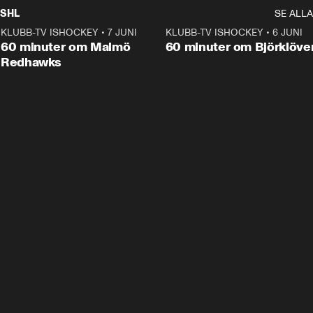
SHL
SE ALLA
KLUBB-TV ISHOCKEY
•
7 JUNI
1:02:53
KLUBB-TV ISHOCKEY
•
6 JUNI
1:0
Plus
60 minuter om Malmö
60 minuter om Björklöve
Redhawks