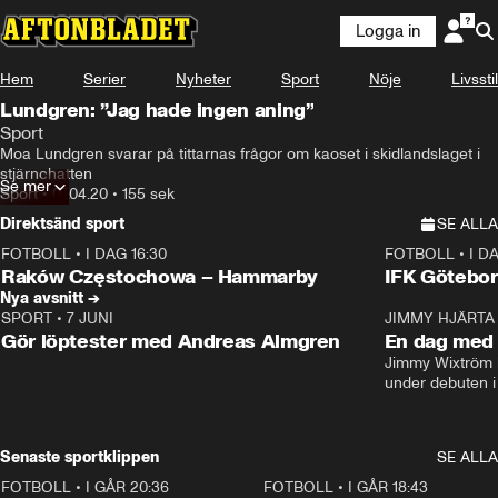
Logga in
Hem
Serier
Nyheter
Sport
Nöje
Livsstil
Lundgren: ”Jag hade ingen aning”
Sport
Moa Lundgren svarar på tittarnas frågor om kaoset i skidlandslaget i 
stjärnchatten
Se mer
Sport
•
07.04.20
•
155 sek
Direktsänd sport
SE ALLA
FOTBOLL
•
I DAG 16:30
FOTBOLL
•
I D
Plus
Plus
Raków Częstochowa – Hammarby
IFK Götebor
Nya avsnitt →
SPORT
•
7 JUNI
16:36
JIMMY HJÄRTA
Gör löptester med Andreas Almgren
En dag med 
Jimmy Wixtröm 
under debuten i
Senaste sportklippen
SE ALLA
FOTBOLL
•
I GÅR 20:36
1:30
FOTBOLL
•
I GÅR 18:43