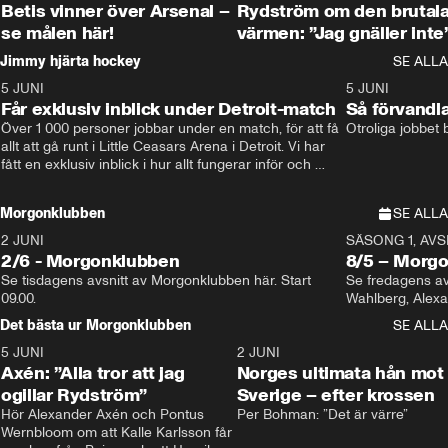
Betis vinner över Arsenal –
Rydström om den brutal
se målen här!
värmen: ”Jag gnäller inte
Jimmy hjärta hockey
SE ALLA
5 JUNI
11:14
5 JUNI
Får exklusiv inblick under Detroit-match
Så förvandl
Över 1 000 personer jobbar under en match, för att få 
Otroliga jobbet
allt att gå runt i Little Ceasars Arena i Detroit. Vi har 
fått en exklusiv inblick i hur allt fungerar inför och 
under match i världens bästa hockeyliga
Morgonklubben
SE ALLA
2 JUNI
SÄSONG 1, AVSN
2/6 - Morgonklubben
8/5 – Morg
Se tisdagens avsnitt av Morgonklubben här. Start 
Se fredagens av
09.00. 
Det bästa ur Morgonklubben
SE ALLA
5 JUNI
0:44
2 JUNI
Axén: ”Alla tror att jag
Norges ultimata hån mot
ogillar Rydström”
Sverige – efter krossen
Hör Alexander Axén och Pontus 
Per Bohman: ”Det är värre”
Wernbloom om att Kalle Karlsson får 