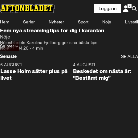
Logga in
Hem
Serier
Nyheter
Sport
Nöje
Livsstil
Fem nya streamingtips för dig i karantän
Nöje
Nöjesbladets Karolina Fjellborg ger sina bästa tips.
Se mer
Nöje
•
07.04.20
•
4 min
Senaste
SE ALLA
6 AUGUSTI
1:04
4 AUGUSTI
Lasse Holm sätter plus på
Beskedet om nästa år:
livet
”Bestämt mig”