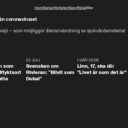
Hem
Serier
Nyheter
Sport
Nöje
Mer
Livsstil
rån coronaviruset
Älvsjö – som möjliggör återanvändning av sjukvårdsmaterial
1:24
23 JULI
1:42
I GÅR 20:08
4:3
n som
Svensken om
Linn, 17, ska dö:
llflyktsort
Rivieran: "Blivit som
”Livet är som det är”
atta
Dubai"