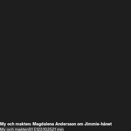
My och makten: Magdalena Andersson om Jimmie-hånet
My och makten
S1 E1
23.10.25
21 min