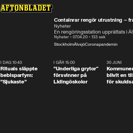
Containrar rengör utrustning – f
Nyheter
En rengöringsstation upprättats i 
Nyheter
•
07.04.20
•
133 sek
Stockholm
Älvsjö
Coronapandemin
I DAG 10:40
1:01
I GÅR 15:00
1:07
30 JUNI
Rituals släppte
”Underliga grytor"
Kommune
bebisparfym:
försvinner på
blivit en ti
”Sjukaste”
Lidingöskolor
för skulds