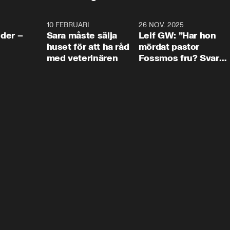
4:24
10 FEBRUARI
4:13
26 NOV. 2025
8:1
der –
Sara måste sälja
Leif GW: ”Har hon
huset för att ha råd
mördat pastor
med veterinären
Fossmos fru? Svar
nej.”