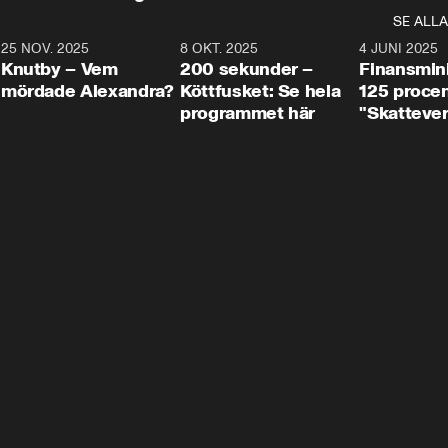
SE ALLA
3
25 NOV. 2025
31:05
8 OKT. 2025
4:29
4 JUNI 2025
Knutby – Vem
200 sekunder –
Finansmin
mördade Alexandra?
Köttfusket: Se hela
125 procent
programmet här
"Skattever
viktig uppg