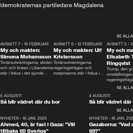
aldemokraternas partiledare Magdalena 
SE ALLA
7
AVSNITT 7
•
19 FEBRUARI
24:30
AVSNITT 6
•
12 FEBRUARI
27:30
AVSNITT 5
•
My och makten:
My och makten: Ulf
My och ma
Simona Mohamsson
Kristersson
Elisabeth
 
Tonårsutvisningarna, skolan 
Tonårsutvisningarna, 
Ringqvist
och och krisen i Liberalerna 
regeringsfrågan och 
Trump, den gr
står i fokus i det sjunde 
matpriserna står i fokus i 
omställningen
avsnittet av ”My och 
det sjätte avsnittet av ”My 
regeringsfråga
makten”. Se när 
och makten”. Se när 
centrum i det 
SE ALLA
Aftonbladets inrikespolitiska 
Aftonbladets inrikespolitiska 
avsnittet av ”
kommentator My 
kommentator My 
6
5 AUGUSTI
1:06
4 AUGUSTI
Makten”. Se nä
Rohwedder ställer 
Rohwedder ställer 
Så blir vädret där du bor
Så blir vädret där
Aftonbladets in
utbildnings- och 
statsminister Ulf Kristersson 
kommentator 
SE ALLA
integrationsminister Simona 
till svars.
Rohwedder stäl
Mohamsson till svars.
Centerpartiets
2
NYHETER
•
16 JAN. 2025
1:01
NYHETER
•
16 JAN. 20
Thand Ring till
Ahmed, 40, är fast i Gaza: ”Vill
Gazaborna: ”Vad s
tillbaka till Sverige”
till?”