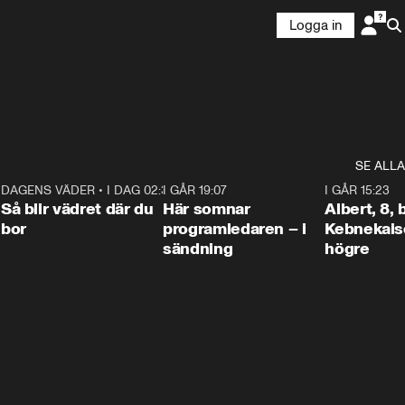
Logga in
SE ALLA
6
DAGENS VÄDER
•
I DAG 02:30
1:06
I GÅR 19:07
0:45
I GÅR 15:23
Så blir vädret där du
Här somnar
Albert, 8,
bor
programledaren – i
Kebnekaise
sändning
högre