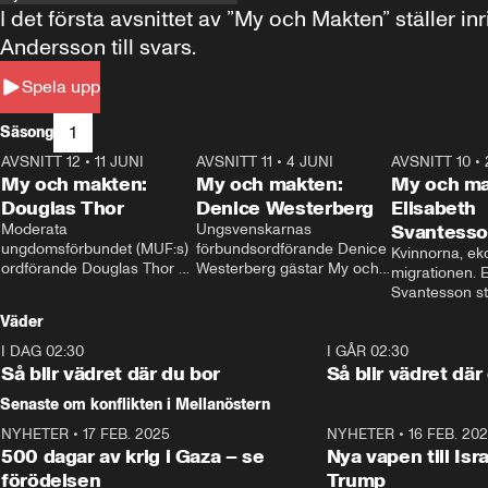
I det första avsnittet av ”My och Makten” ställe
Andersson till svars.
Spela upp
1
Säsong
AVSNITT 12
•
11 JUNI
26:27
AVSNITT 11
•
4 JUNI
23:40
AVSNITT 10
•
My och makten:
My och makten:
My och ma
Douglas Thor
Denice Westerberg
Elisabeth
Moderata 
Ungsvenskarnas 
Svantess
ungdomsförbundet (MUF:s) 
förbundsordförande Denice 
Kvinnorna, ek
ordförande Douglas Thor 
Westerberg gästar My och 
migrationen. E
gästar My och makten. I 
makten. I avsnittet 
Svantesson stäl
avsnittet diskuteras 
diskuteras migrationsfrågan 
när finansmini
Väder
tonårsutvisningarna och hur 
och hur SD ska locka 
Moderaterna ska locka 
kvinnliga väljare. 
I DAG 02:30
1:06
I GÅR 02:30
väljare till valet i höst. 
Så blir vädret där du bor
Så blir vädret där
Senaste om konflikten i Mellanöstern
NYHETER
•
17 FEB. 2025
0:45
NYHETER
•
16 FEB. 20
500 dagar av krig i Gaza – se
Nya vapen till Isr
förödelsen
Trump