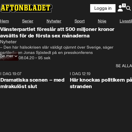
Logga in
Hem
Serier
Nyheter
Sport
Nöje
Livsstil
Vänsterpartiet föreslår att 500 miljoner kronor
avsätts för de första sex månaderna
Nyheter
– Den här hälsokrisen slår väldigt ojämnt över Sverige, säger 
partiledaren Jonas Sjöstedt på en presskonferens
Se mer
Nyheter
•
08.04.20
•
95 sek
SE ALLA
I DAG 19:07
0:42
I DAG 12:19
Dramatiska scenen – med
Här knockas politikern p
mirakulöst slut
stranden