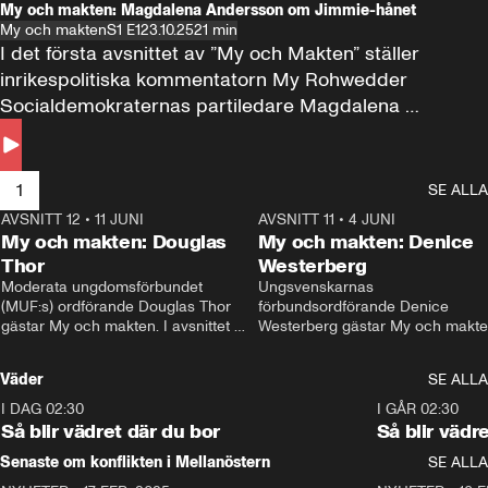
My och makten: Magdalena Andersson om Jimmie-hånet
My och makten
S1 E1
23.10.25
21 min
I det första avsnittet av ”My och Makten” ställer 
inrikespolitiska kommentatorn My Rohwedder 
Socialdemokraternas partiledare Magdalena 
Andersson till svars.
1
SE ALLA
AVSNITT 12
•
11 JUNI
26:27
AVSNITT 11
•
4 JUNI
2
My och makten: Douglas
My och makten: Denice
Thor
Westerberg
Moderata ungdomsförbundet 
Ungsvenskarnas 
(MUF:s) ordförande Douglas Thor 
förbundsordförande Denice 
gästar My och makten. I avsnittet 
Westerberg gästar My och makten.
diskuteras tonårsutvisningarna och 
avsnittet diskuteras migrationsfrå
hur Moderaterna ska locka väljare till 
och hur SD ska locka kvinnliga 
Väder
SE ALLA
valet i höst. 
väljare. 
I DAG 02:30
1:06
I GÅR 02:30
Så blir vädret där du bor
Så blir vädr
Senaste om konflikten i Mellanöstern
SE ALLA