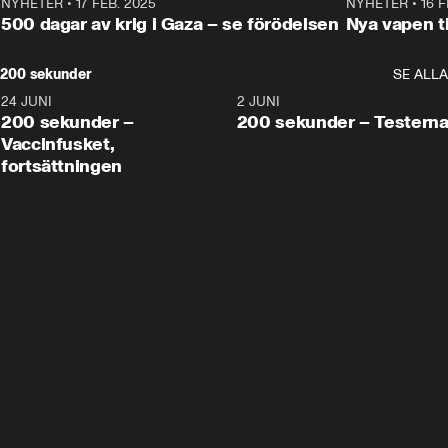
NYHETER
•
17 FEB. 2025
0:45
NYHETER
•
16 F
500 dagar av krig i Gaza – se förödelsen
Nya vapen ti
200 sekunder
SE ALLA
24 JUNI
5:00
2 JUNI
200 sekunder –
200 sekunder – Testern
Vaccinfusket,
fortsättningen