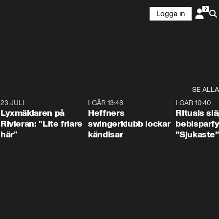
Logga in
SE ALLA
7
23 JULI
2:02
I GÅR 13:46
0:55
I GÅR 10:40
Lyxmäklaren på
Heffners
Rituals sl
Rivieran: "Lite friare
swingerklubb lockar
bebisparf
här"
kändisar
”Sjukaste”