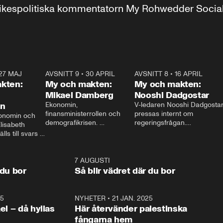
r inrikespolitiska kommentatorn My Rohwedder Soci
27 MAJ
3:51
AVSNITT 9
•
30 APRIL
24:00
AVSNITT 8
•
16 APRIL
25:1
kten:
My och makten:
My och makten:
Mikael Damberg
Nooshi Dadgostar
on
Ekonomin, 
V-ledaren Nooshi Dadgostar
finansministerrollen och 
pressas internt om 
onomin och 
demografikrisen. 
regeringsfrågan.

lisabeth 
Oppositionen ställs till svars 
I Aftonbladets 
ls till svars 
när Socialdemokraternas 
partiledarutfrågning ”My 
stern gästar 
Mikael Damberg gästar My 
och Makten” sätter hon ner 
My och Makten. 
och Makten. 
foten mot kritikerna:

1:06
7 AUGUSTI
1:0
– Vi ställer upp i val. Ska vi 
 du bor
Så blir vädret där du bor
vara med så sitter vi förstås 
25
1:22
NYHETER
•
21 JAN. 2025
0:5
ael – då hyllas
Här återvänder palestinska
fångarna hem