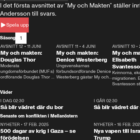
I det första avsnittet av ”My och Makten” ställe
Andersson till svars.
Spela upp
1
Säsong
AVSNITT 12
•
11 JUNI
26:27
AVSNITT 11
•
4 JUNI
23:40
AVSNITT 10
•
My och makten:
My och makten:
My och ma
Douglas Thor
Denice Westerberg
Elisabeth
Moderata 
Ungsvenskarnas 
Svantess
ungdomsförbundet (MUF:s) 
förbundsordförande Denice 
Kvinnorna, ek
ordförande Douglas Thor 
Westerberg gästar My och 
migrationen. E
gästar My och makten. I 
makten. I avsnittet 
Svantesson stäl
avsnittet diskuteras 
diskuteras migrationsfrågan 
när finansmini
Väder
tonårsutvisningarna och hur 
och hur SD ska locka 
Moderaterna ska locka 
kvinnliga väljare. 
I DAG 02:30
1:06
I GÅR 02:30
väljare till valet i höst. 
Så blir vädret där du bor
Så blir vädret där
Senaste om konflikten i Mellanöstern
NYHETER
•
17 FEB. 2025
0:45
NYHETER
•
16 FEB. 20
500 dagar av krig i Gaza – se
Nya vapen till Isr
förödelsen
Trump