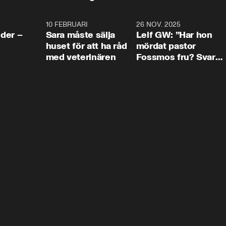
4:24
10 FEBRUARI
4:13
26 NOV. 2025
8:1
der –
Sara måste sälja
Leif GW: ”Har hon
huset för att ha råd
mördat pastor
med veterinären
Fossmos fru? Svar
nej.”