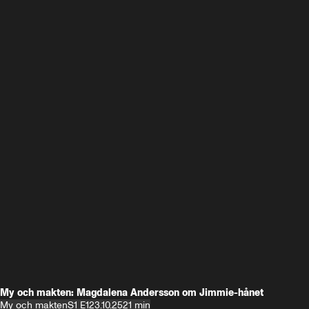
My och makten: Magdalena Andersson om Jimmie-hånet
My och makten
S1 E1
23.10.25
21 min