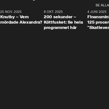
SE ALLA
3
25 NOV. 2025
31:05
8 OKT. 2025
4:29
4 JUNI 2025
Knutby – Vem
200 sekunder –
Finansmin
mördade Alexandra?
Köttfusket: Se hela
125 procent
programmet här
"Skattever
viktig uppg