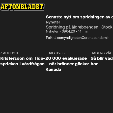
Senaste nytt om spridningen av 
Nyheter
Spridning på äldreboenden i Stoc
Nyheter
•
09.04.20
•
14 min
Folkhälsomyndigheten
Coronapandemin
7 AUGUSTI
0:42
I DAG 05:56
0:38
DAGENS VÄD
Kristersson om Tidö-
20 000 evakuerade
Så blir väd
sprickan i vårdfrågan
– när bränder gäckar
bor
Kanada