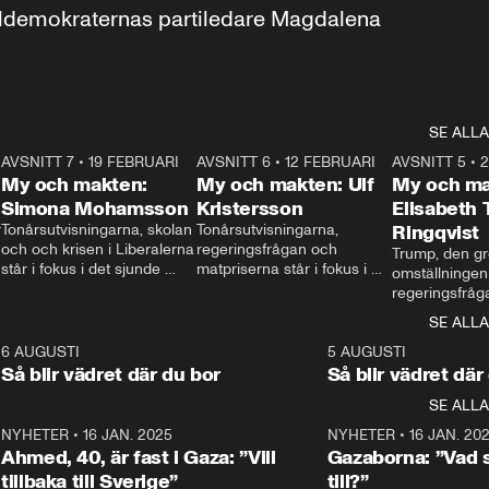
aldemokraternas partiledare Magdalena 
SE ALLA
7
AVSNITT 7
•
19 FEBRUARI
24:30
AVSNITT 6
•
12 FEBRUARI
27:30
AVSNITT 5
•
My och makten:
My och makten: Ulf
My och ma
Simona Mohamsson
Kristersson
Elisabeth
 
Tonårsutvisningarna, skolan 
Tonårsutvisningarna, 
Ringqvist
och och krisen i Liberalerna 
regeringsfrågan och 
Trump, den gr
står i fokus i det sjunde 
matpriserna står i fokus i 
omställningen
avsnittet av ”My och 
det sjätte avsnittet av ”My 
regeringsfråga
makten”. Se när 
och makten”. Se när 
centrum i det 
SE ALLA
Aftonbladets inrikespolitiska 
Aftonbladets inrikespolitiska 
avsnittet av ”
kommentator My 
kommentator My 
6
6 AUGUSTI
1:06
5 AUGUSTI
Makten”. Se nä
Rohwedder ställer 
Rohwedder ställer 
Så blir vädret där du bor
Så blir vädret där
Aftonbladets in
utbildnings- och 
statsminister Ulf Kristersson 
kommentator 
SE ALLA
integrationsminister Simona 
till svars.
Rohwedder stäl
Mohamsson till svars.
Centerpartiets
2
NYHETER
•
16 JAN. 2025
1:01
NYHETER
•
16 JAN. 20
Thand Ring till
Ahmed, 40, är fast i Gaza: ”Vill
Gazaborna: ”Vad s
tillbaka till Sverige”
till?”