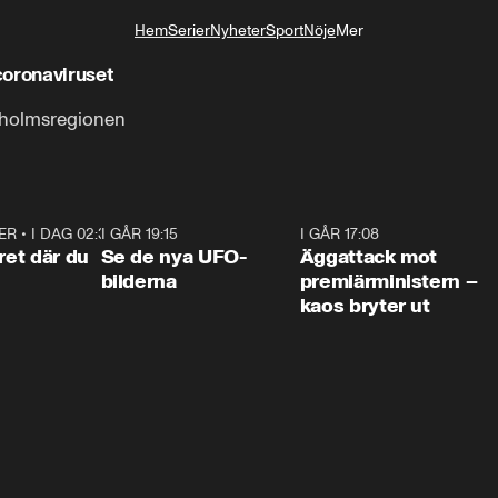
Hem
Serier
Nyheter
Sport
Nöje
Mer
Livsstil
coronaviruset
kholmsregionen
ER
•
I DAG 02:30
1:06
I GÅR 19:15
0:36
I GÅR 17:08
0:3
ret där du
Se de nya UFO-
Äggattack mot
bilderna
premiärministern –
kaos bryter ut