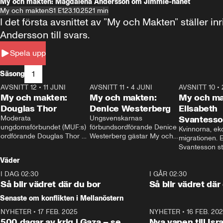
My och makten: Magdalena Andersson om Jimmie-hånet
My och makten
S1 E1
23.10.25
21 min
I det första avsnittet av ”My och Makten” ställe
Andersson till svars.
Spela upp
1
Säsong
AVSNITT 12
•
11 JUNI
26:27
AVSNITT 11
•
4 JUNI
23:40
AVSNITT 10
•
My och makten:
My och makten:
My och ma
Douglas Thor
Denice Westerberg
Elisabeth
Moderata 
Ungsvenskarnas 
Svantess
ungdomsförbundet (MUF:s) 
förbundsordförande Denice 
Kvinnorna, ek
ordförande Douglas Thor 
Westerberg gästar My och 
migrationen. E
gästar My och makten. I 
makten. I avsnittet 
Svantesson stäl
avsnittet diskuteras 
diskuteras migrationsfrågan 
när finansmini
Väder
tonårsutvisningarna och hur 
och hur SD ska locka 
Moderaterna ska locka 
kvinnliga väljare. 
I DAG 02:30
1:06
I GÅR 02:30
väljare till valet i höst. 
Så blir vädret där du bor
Så blir vädret där
Senaste om konflikten i Mellanöstern
NYHETER
•
17 FEB. 2025
0:45
NYHETER
•
16 FEB. 20
500 dagar av krig i Gaza – se
Nya vapen till Isr