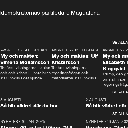
aldemokraternas partiledare Magdalena 
SE ALLA
7
AVSNITT 7
•
19 FEBRUARI
24:30
AVSNITT 6
•
12 FEBRUARI
27:30
AVSNITT 5
•
My och makten:
My och makten: Ulf
My och ma
Simona Mohamsson
Kristersson
Elisabeth
 
Tonårsutvisningarna, skolan 
Tonårsutvisningarna, 
Ringqvist
och och krisen i Liberalerna 
regeringsfrågan och 
Trump, den gr
står i fokus i det sjunde 
matpriserna står i fokus i 
omställningen
avsnittet av ”My och 
det sjätte avsnittet av ”My 
regeringsfråga
makten”. Se när 
och makten”. Se när 
centrum i det 
SE ALLA
Aftonbladets inrikespolitiska 
Aftonbladets inrikespolitiska 
avsnittet av ”
kommentator My 
kommentator My 
6
3 AUGUSTI
1:06
2 AUGUSTI
Makten”. Se nä
Rohwedder ställer 
Rohwedder ställer 
Så blir vädret där du bor
Så blir vädret där
Aftonbladets in
utbildnings- och 
statsminister Ulf Kristersson 
kommentator 
SE ALLA
integrationsminister Simona 
till svars.
Rohwedder stäl
Mohamsson till svars.
Centerpartiets
2
NYHETER
•
16 JAN. 2025
1:01
NYHETER
•
16 JAN. 20
Thand Ring till
Ahmed, 40, är fast i Gaza: ”Vill
Gazaborna: ”Vad s