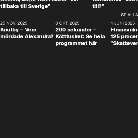
tillbaka till Sverige”
till?”
SE ALLA
3
25 NOV. 2025
31:05
8 OKT. 2025
4:29
4 JUNI 2025
Knutby – Vem
200 sekunder –
Finansmin
mördade Alexandra?
Köttfusket: Se hela
125 procent
programmet här
"Skattever
viktig uppg