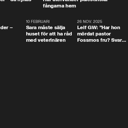
fångarna hem
4:24
10 FEBRUARI
4:13
26 NOV. 2025
8:1
der –
Sara måste sälja
Leif GW: ”Har hon
huset för att ha råd
mördat pastor
med veterinären
Fossmos fru? Svar
nej.”