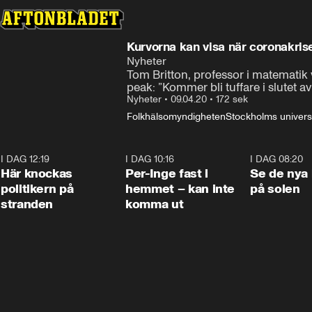
Kurvorna kan visa när coronakris
Nyheter
Tom Britton, professor i matematik 
peak: ”Kommer bli tuffare i slutet a
Nyheter
•
09.04.20
•
172 sek
Folkhälsomyndigheten
Stockholms universi
I DAG 12:19
0:45
I DAG 10:16
1:26
I DAG 08:20
Här knockas
Per-Inge fast i
Se de nya 
politikern på
hemmet – kan inte
på solen
stranden
komma ut