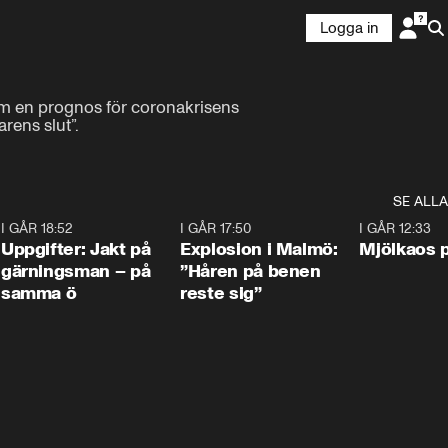
Logga in
am en prognos för coronakrisens 
rens slut”.
SE ALLA
5
I GÅR 18:52
0:33
I GÅR 17:50
1:10
I GÅR 12:33
Uppgifter: Jakt på
Explosion i Malmö:
Mjölkaos p
gärningsman – på
”Håren på benen
samma ö
reste sig”