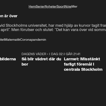
Hem
Serier
Nyheter
Sport
Nöje
Mer
Livsstil
en är över
vid Stockholms universitet, har med hjälp av kurvor tagit fr
v april”. Men förutser och slutet: ”Det kan vara över vid somma
tet
Matematik
Coronapandemin
0:31
DAGENS VÄDER
•
I DAG 02:30
1:06
I GÅR 21:41
0:3
bilderna
Så blir vädret där du
Larmet: Misstänkt
bor
farligt föremål i
centrala Stockholm