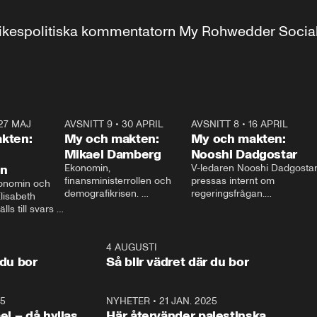
r inrikespolitiska kommentatorn My Rohwedder Soci
27 MAJ
3:51
AVSNITT 9
•
30 APRIL
24:00
AVSNITT 8
•
16 APRIL
25:1
kten:
My och makten:
My och makten:
Mikael Damberg
Nooshi Dadgostar
on
Ekonomin, 
V-ledaren Nooshi Dadgostar
finansministerrollen och 
pressas internt om 
onomin och 
demografikrisen. 
regeringsfrågan.

lisabeth 
Oppositionen ställs till svars 
I Aftonbladets 
ls till svars 
när Socialdemokraternas 
partiledarutfrågning ”My 
stern gästar 
Mikael Damberg gästar My 
och Makten” sätter hon ner 
My och Makten. 
och Makten. 
foten mot kritikerna:

1:06
4 AUGUSTI
1:0
– Vi ställer upp i val. Ska vi 
 du bor
Så blir vädret där du bor
vara med så sitter vi förstås 
25
1:22
NYHETER
•
21 JAN. 2025
0:5
ael – då hyllas
Här återvänder palestinska