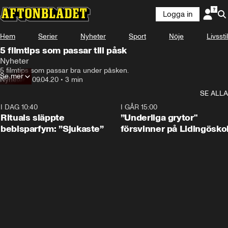
Logga in
Hem
Serier
Nyheter
Sport
Nöje
Livsstil
5 filmtips som passar till påsk
Nyheter
5 filmtips som passar bra under påsken.
Se mer
Nyheter
•
09.04.20
•
3 min
SE ALLA
I DAG 10:40
1:01
I GÅR 15:00
Rituals släppte
”Underliga grytor"
bebisparfym: ”Sjukaste”
försvinner på Lidingösko