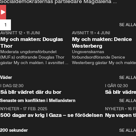
Socialdemokraternas partiledare Magdalena 
Andersson till svars.
1
SE ALLA
AVSNITT 12
•
11 JUNI
26:27
AVSNITT 11
•
4 JUNI
2
My och makten: Douglas
My och makten: Denice
Thor
Westerberg
Moderata ungdomsförbundet 
Ungsvenskarnas 
(MUF:s) ordförande Douglas Thor 
förbundsordförande Denice 
gästar My och makten. I avsnittet 
Westerberg gästar My och makten.
diskuteras tonårsutvisningarna och 
avsnittet diskuteras migrationsfrå
hur Moderaterna ska locka väljare till 
och hur SD ska locka kvinnliga 
Väder
SE ALLA
valet i höst. 
väljare. 
I DAG 02:30
1:06
I GÅR 02:30
Så blir vädret där du bor
Så blir vädr
Senaste om konflikten i Mellanöstern
SE ALLA
NYHETER
•
17 FEB. 2025
0:45
NYHETER
•
16 F
500 dagar av krig i Gaza – se förödelsen
Nya vapen ti
200 sekunder
SE ALLA