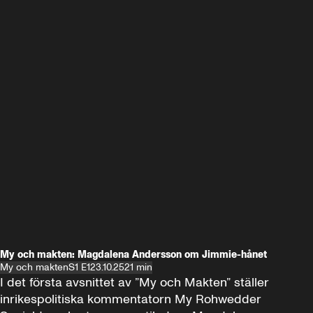
My och makten: Magdalena Andersson om Jimmie-hånet
My och makten
S1 E1
23.10.25
21 min
I det första avsnittet av ”My och Makten” ställer 
inrikespolitiska kommentatorn My Rohwedder 