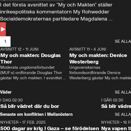
I det första avsnittet av ”My och Makten” ställer 
inrikespolitiska kommentatorn My Rohwedder 
Socialdemokraternas partiledare Magdalena 
Andersson till svars.
1
SE ALLA
AVSNITT 12
•
11 JUNI
26:27
AVSNITT 11
•
4 JUNI
2
My och makten: Douglas
My och makten: Denice
Thor
Westerberg
Moderata ungdomsförbundet 
Ungsvenskarnas 
(MUF:s) ordförande Douglas Thor 
förbundsordförande Denice 
gästar My och makten. I avsnittet 
Westerberg gästar My och makten.
diskuteras tonårsutvisningarna och 
avsnittet diskuteras migrationsfrå
hur Moderaterna ska locka väljare till 
och hur SD ska locka kvinnliga 
Väder
SE ALLA
valet i höst. 
väljare. 
I DAG 02:30
1:06
I GÅR 02:30
Så blir vädret där du bor
Så blir vädr
Senaste om konflikten i Mellanöstern
SE ALLA
NYHETER
•
17 FEB. 2025
0:45
NYHETER
•
16 F
500 dagar av krig i Gaza – se förödelsen
Nya vapen ti