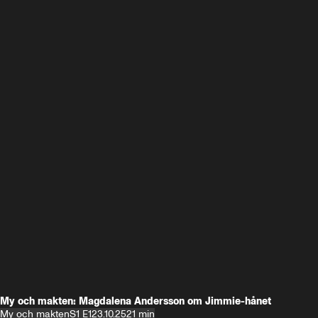
My och makten: Magdalena Andersson om Jimmie-hånet
My och makten
S1 E1
23.10.25
21 min