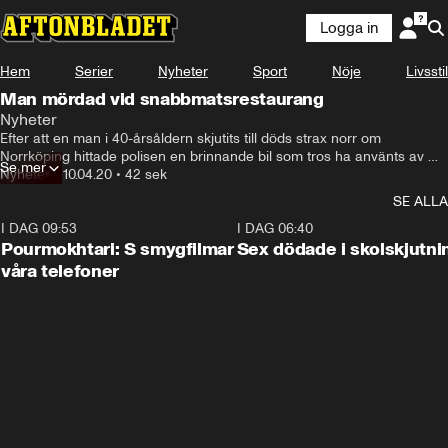
Logga in
Hem
Serier
Nyheter
Sport
Nöje
Livsstil
Man mördad vid snabbmatsrestaurang
Nyheter
Efter att en man i 40-årsåldern skjutits till döds strax norr om 
Norrköping hittade polisen en brinnande bil som tros ha använts av 
Se mer
mördaren.
Nyheter
•
10.04.20
•
42 sek
SE ALLA
I DAG 09:53
1:36
I DAG 06:40
Pourmokhtari: S smygfilmar
Sex dödade i skolskjutni
våra telefoner