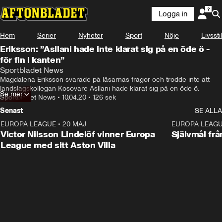
Logga in
Hem
Serier
Nyheter
Sport
Nöje
Livsstil
Eriksson: ”Asllani hade inte klarat sig på en öde ö -
för fin i kanten”
Sportbladet News
Magdalena Eriksson svarade på läsarnas frågor och trodde inte att 
landslagskollegan Kosovare Asllani hade klarat sig på en öde ö.
Se mer
Sportbladet News
•
10.04.20
•
126 sek
Senast
SE ALLA
EUROPA LEAGUE
•
20 MAJ
1:32
EUROPA LEAG
Victor Nilsson Lindelöf vinner Europa
Självmål frå
League med sitt Aston Villa