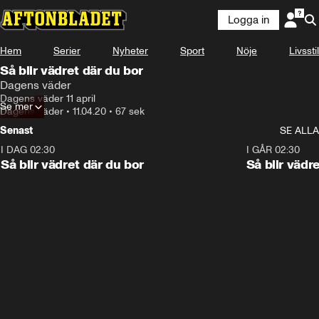
Logga in
Hem
Serier
Nyheter
Sport
Nöje
Livsstil
Så blir vädret där du bor
Dagens väder
Dagens väder 11 april
Se mer
Dagens väder
•
11.04.20
•
67 sek
Senast
SE ALLA
I DAG 02:30
1:06
I GÅR 02:30
Så blir vädret där du bor
Så blir vädr