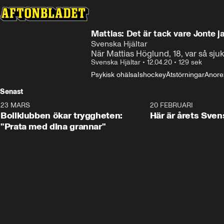
Mattias: Det är tack vare Jonte j
Svenska Hjältar
När Mattias Höglund, 18, var så sju
Svenska Hjältar
•
12.04.20
•
129 sek
Psykisk ohälsa
Ishockey
Ätstörningar
Anore
Senast
23 MARS
1:27
20 FEBRUARI
Bollklubben ökar tryggheten:
Här är årets Sven
"Prata med dina grannar"