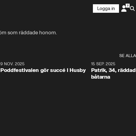
Logga in
dström som räddade honom.
SE ALLA
6
9 NOV. 2025
0:29
15 SEP. 2025
Poddfestivalen gör succé i Husby
Patrik, 34, räddad 
båtarna