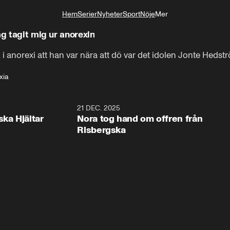
Hem
Serier
Nyheter
Sport
Nöje
Mer
Livsstil
ag tagit mig ur anorexin
k i anorexi att han var nära att dö var det idolen Jonte He
xia
1:00
21 DEC. 2025
1:1
ska Hjältar
Nora tog hand om offren från
Risbergska