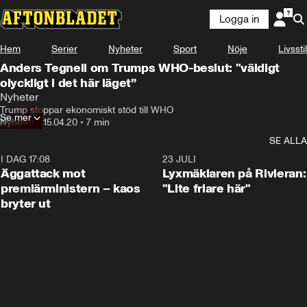
Logga in
Hem
Serier
Nyheter
Sport
Nöje
Livsstil
Anders Tegnell om Trumps WHO-beslut: "väldigt
olyckligt i det här läget”
Nyheter
Trump stoppar ekonomiskt stöd till WHO
Se mer
Nyheter
•
15.04.20
•
7 min
SE ALLA
I DAG 17:08
0:37
23 JULI
Äggattack mot
Lyxmäklaren på Rivieran:
premiärministern – kaos
"Lite friare här"
bryter ut