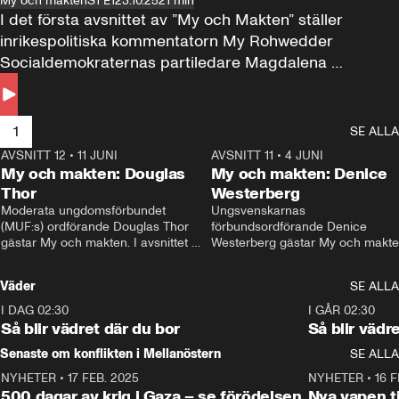
My och makten
S1 E1
23.10.25
21 min
I det första avsnittet av ”My och Makten” ställer 
inrikespolitiska kommentatorn My Rohwedder 
Socialdemokraternas partiledare Magdalena 
Andersson till svars.
1
SE ALLA
AVSNITT 12
•
11 JUNI
26:27
AVSNITT 11
•
4 JUNI
2
My och makten: Douglas
My och makten: Denice
Thor
Westerberg
Moderata ungdomsförbundet 
Ungsvenskarnas 
(MUF:s) ordförande Douglas Thor 
förbundsordförande Denice 
gästar My och makten. I avsnittet 
Westerberg gästar My och makten.
diskuteras tonårsutvisningarna och 
avsnittet diskuteras migrationsfrå
hur Moderaterna ska locka väljare till 
och hur SD ska locka kvinnliga 
Väder
SE ALLA
valet i höst. 
väljare. 
I DAG 02:30
1:06
I GÅR 02:30
Så blir vädret där du bor
Så blir vädr
Senaste om konflikten i Mellanöstern
SE ALLA
NYHETER
•
17 FEB. 2025
0:45
NYHETER
•
16 F
500 dagar av krig i Gaza – se förödelsen
Nya vapen ti