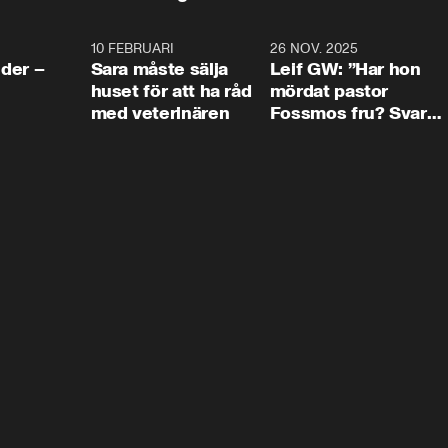
4:24
10 FEBRUARI
4:13
26 NOV. 2025
8:1
der –
Sara måste sälja
Leif GW: ”Har hon
huset för att ha råd
mördat pastor
med veterinären
Fossmos fru? Svar
nej.”