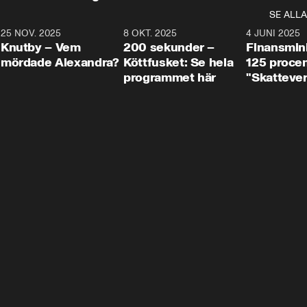
SE ALLA
3
25 NOV. 2025
31:05
8 OKT. 2025
4:29
4 JUNI 2025
Knutby – Vem
200 sekunder –
Finansmin
mördade Alexandra?
Köttfusket: Se hela
125 procent
programmet här
"Skattever
viktig uppg