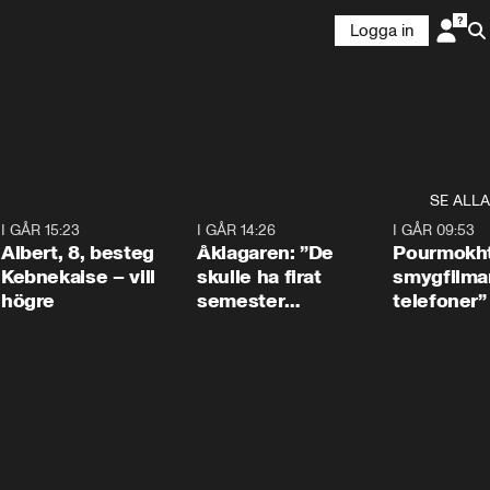
Logga in
SE ALLA
5
I GÅR 15:23
0:54
I GÅR 14:26
1:54
I GÅR 09:53
Albert, 8, besteg
Åklagaren: ”De
Pourmokht
Kebnekaise – vill
skulle ha firat
smygfilma
högre
semester
telefoner”
tillsammans”