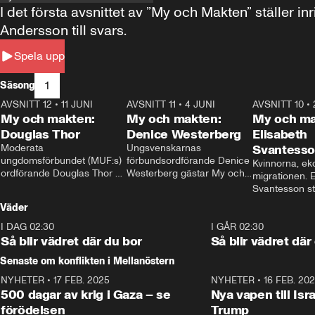
I det första avsnittet av ”My och Makten” ställe
Andersson till svars.
Spela upp
1
Säsong
AVSNITT 12
•
11 JUNI
26:27
AVSNITT 11
•
4 JUNI
23:40
AVSNITT 10
•
My och makten:
My och makten:
My och ma
Douglas Thor
Denice Westerberg
Elisabeth
Moderata 
Ungsvenskarnas 
Svantess
ungdomsförbundet (MUF:s) 
förbundsordförande Denice 
Kvinnorna, ek
ordförande Douglas Thor 
Westerberg gästar My och 
migrationen. E
gästar My och makten. I 
makten. I avsnittet 
Svantesson stäl
avsnittet diskuteras 
diskuteras migrationsfrågan 
när finansmini
Väder
tonårsutvisningarna och hur 
och hur SD ska locka 
Moderaterna ska locka 
kvinnliga väljare. 
I DAG 02:30
1:06
I GÅR 02:30
väljare till valet i höst. 
Så blir vädret där du bor
Så blir vädret där
Senaste om konflikten i Mellanöstern
NYHETER
•
17 FEB. 2025
0:45
NYHETER
•
16 FEB. 20
500 dagar av krig i Gaza – se
Nya vapen till Isr
förödelsen
Trump