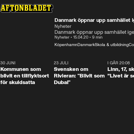
Danmark öppnar upp samhället ig
Nyheter
Danmark öppnar upp samhället ig
Nyheter
•
15.04.20
•
9 min
Köpenhamn
Danmark
Skola & utbildning
Co
30 JUNI
1:24
23 JULI
1:42
I GÅR 20:08
Kommunen som
Svensken om
Linn, 17, s
blivit en tillflyktsort
Rivieran: "Blivit som
”Livet är 
för skuldsatta
Dubai"