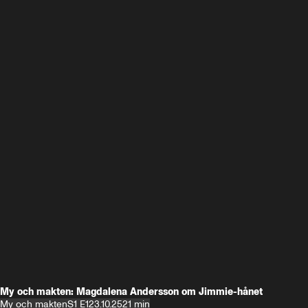
My och makten: Magdalena Andersson om Jimmie-hånet
My och makten
S1 E1
23.10.25
21 min