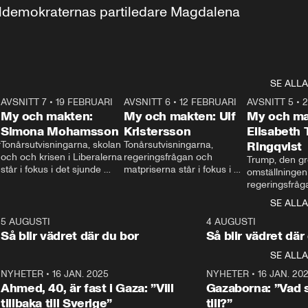
aldemokraternas partiledare Magdalena 
SE ALLA
7
AVSNITT 7
•
19 FEBRUARI
24:30
AVSNITT 6
•
12 FEBRUARI
27:30
AVSNITT 5
•
My och makten:
My och makten: Ulf
My och ma
Simona Mohamsson
Kristersson
Elisabeth
 
Tonårsutvisningarna, skolan 
Tonårsutvisningarna, 
Ringqvist
och och krisen i Liberalerna 
regeringsfrågan och 
Trump, den gr
står i fokus i det sjunde 
matpriserna står i fokus i 
omställningen
avsnittet av ”My och 
det sjätte avsnittet av ”My 
regeringsfråga
makten”. Se när 
och makten”. Se när 
centrum i det 
SE ALLA
Aftonbladets inrikespolitiska 
Aftonbladets inrikespolitiska 
avsnittet av ”
kommentator My 
kommentator My 
6
5 AUGUSTI
1:06
4 AUGUSTI
Makten”. Se nä
Rohwedder ställer 
Rohwedder ställer 
Så blir vädret där du bor
Så blir vädret där
Aftonbladets in
utbildnings- och 
statsminister Ulf Kristersson 
kommentator 
SE ALLA
integrationsminister Simona 
till svars.
Rohwedder stäl
Mohamsson till svars.
Centerpartiets
2
NYHETER
•
16 JAN. 2025
1:01
NYHETER
•
16 JAN. 20
Thand Ring till
Ahmed, 40, är fast i Gaza: ”Vill
Gazaborna: ”Vad s
tillbaka till Sverige”
till?”