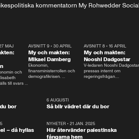
r inrikespolitiska kommentatorn My Rohwedder Soci
27 MAJ
3:51
AVSNITT 9
•
30 APRIL
24:00
AVSNITT 8
•
16 APRIL
25:1
kten:
My och makten:
My och makten:
Mikael Damberg
Nooshi Dadgostar
on
Ekonomin, 
V-ledaren Nooshi Dadgostar
finansministerrollen och 
pressas internt om 
onomin och 
demografikrisen. 
regeringsfrågan.

lisabeth 
Oppositionen ställs till svars 
I Aftonbladets 
ls till svars 
när Socialdemokraternas 
partiledarutfrågning ”My 
stern gästar 
Mikael Damberg gästar My 
och Makten” sätter hon ner 
My och Makten. 
och Makten. 
foten mot kritikerna:

1:06
6 AUGUSTI
1:0
– Vi ställer upp i val. Ska vi 
 du bor
Så blir vädret där du bor
vara med så sitter vi förstås 
25
1:22
NYHETER
•
21 JAN. 2025
0:5
ael – då hyllas
Här återvänder palestinska
fångarna hem