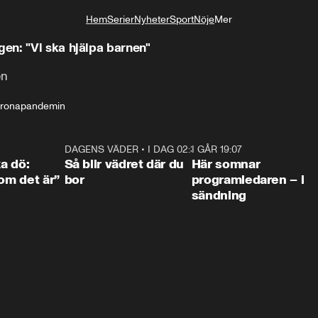
Hem
Serier
Nyheter
Sport
Nöje
Mer
Livsstil
en: "Vi ska hjälpa barnen"
en
ronapandemin
4:36
DAGENS VÄDER
•
I DAG 02:30
1:06
I GÅR 19:07
0:4
ka dö:
Så blir vädret där du
Här somnar
som det är”
bor
programledaren – i
sändning