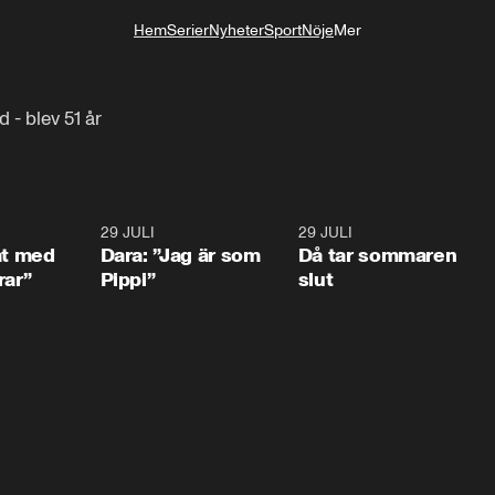
Hem
Serier
Nyheter
Sport
Nöje
Mer
Livsstil
- blev 51 år
1:02
29 JULI
0:41
29 JULI
0:3
at med
Dara: ”Jag är som
Då tar sommaren
rar”
Pippi”
slut