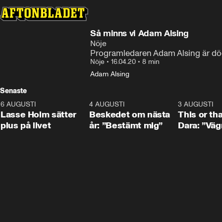
Så minns vi Adam Alsing
Nöje
Programledaren Adam Alsing är död 
Nöje
•
16.04.20
•
8 min
Adam Alsing
Senaste
6 AUGUSTI
1:04
4 AUGUSTI
0:24
3 AUGUSTI
Lasse Holm sätter
Beskedet om nästa
This or th
plus på livet
år: ”Bestämt mig”
Dara: ”Väg