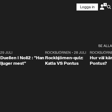
Logga in
SE ALLA
9
29 JULI
0:47
ROCKBJÖRNEN
•
28 JULI
0:15
ROCKBJÖRN
Duellen i Noll2 : ”Han
Rockbjörnen-quiz:
Hur väl kä
ljuger mest”
Katia VS Pontus
Pontus?