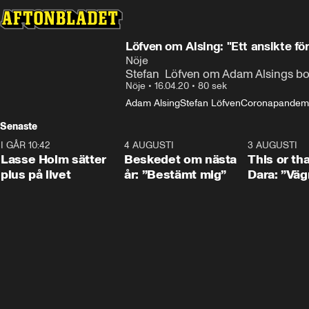
Löfven om Alsing: "Ett ansikte f
Nöje
Stefan  Löfven om Adam Alsings b
Nöje
•
16.04.20
•
80 sek
Adam Alsing
Stefan Löfven
Coronapandem
Senaste
I GÅR 10:42
1:04
4 AUGUSTI
0:24
3 AUGUSTI
Lasse Holm sätter
Beskedet om nästa
This or th
plus på livet
år: ”Bestämt mig”
Dara: ”Väg