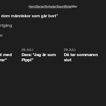
Hem
Serier
Nyheter
Sport
Nöje
Mer
Livsstil
ör dom människor som går bort"
ortgång
in
1:02
29 JULI
0:41
29 JULI
0:3
at med
Dara: ”Jag är som
Då tar sommaren
rar”
Pippi”
slut