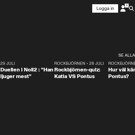
Logga in
SE ALLA
9
29 JULI
0:47
ROCKBJÖRNEN
•
28 JULI
0:15
ROCKBJÖRN
Duellen i Noll2 : ”Han
Rockbjörnen-quiz:
Hur väl kä
ljuger mest”
Katia VS Pontus
Pontus?