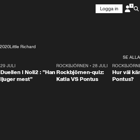
Logga in
2020
Little Richard
SE ALLA
9
29 JULI
0:47
ROCKBJÖRNEN
•
28 JULI
0:15
ROCKBJÖRN
Duellen i Noll2 : ”Han
Rockbjörnen-quiz:
Hur väl kä
ljuger mest”
Katia VS Pontus
Pontus?