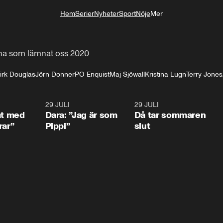
Hem
Serier
Nyheter
Sport
Nöje
Mer
Livsstil
rna som lämnat oss 2020
irk Douglas
Jörn Donner
PO Enquist
Maj Sjöwall
Kristina Lugn
Terry Jones
1:02
29 JULI
0:41
29 JULI
0:3
at med
Dara: ”Jag är som
Då tar sommaren
rar”
Pippi”
slut