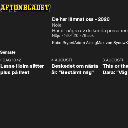
De har lämnat oss - 2020
Nöje
Här är några av de kända persone
Nöje
•
16.04.20
•
79 sek
Kobe Bryant
Adam Alsing
Max von Sydow
K
Senaste
I DAG 10:42
1:04
4 AUGUSTI
0:24
3 AUGUSTI
Lasse Holm sätter
Beskedet om nästa
This or th
plus på livet
år: ”Bestämt mig”
Dara: ”Väg