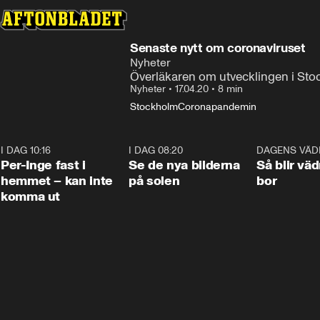
Senaste nytt om coronaviruset
Nyheter
Överläkaren om utvecklingen i St
Nyheter
•
17.04.20
•
8 min
Stockholm
Coronapandemin
I DAG 10:16
1:26
I DAG 08:20
0:31
DAGENS VÄD
Per-Inge fast i
Se de nya bilderna
Så blir väd
hemmet – kan inte
på solen
bor
komma ut