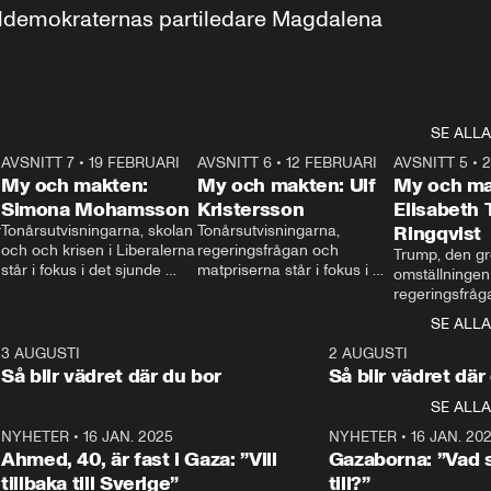
aldemokraternas partiledare Magdalena 
SE ALLA
7
AVSNITT 7
•
19 FEBRUARI
24:30
AVSNITT 6
•
12 FEBRUARI
27:30
AVSNITT 5
•
My och makten:
My och makten: Ulf
My och ma
Simona Mohamsson
Kristersson
Elisabeth
 
Tonårsutvisningarna, skolan 
Tonårsutvisningarna, 
Ringqvist
och och krisen i Liberalerna 
regeringsfrågan och 
Trump, den gr
står i fokus i det sjunde 
matpriserna står i fokus i 
omställningen
avsnittet av ”My och 
det sjätte avsnittet av ”My 
regeringsfråga
makten”. Se när 
och makten”. Se när 
centrum i det 
SE ALLA
Aftonbladets inrikespolitiska 
Aftonbladets inrikespolitiska 
avsnittet av ”
kommentator My 
kommentator My 
6
3 AUGUSTI
1:06
2 AUGUSTI
Makten”. Se nä
Rohwedder ställer 
Rohwedder ställer 
Så blir vädret där du bor
Så blir vädret där
Aftonbladets in
utbildnings- och 
statsminister Ulf Kristersson 
kommentator 
SE ALLA
integrationsminister Simona 
till svars.
Rohwedder stäl
Mohamsson till svars.
Centerpartiets
2
NYHETER
•
16 JAN. 2025
1:01
NYHETER
•
16 JAN. 20
Thand Ring till
Ahmed, 40, är fast i Gaza: ”Vill
Gazaborna: ”Vad s
tillbaka till Sverige”
till?”