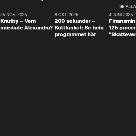
SE ALLA
3
25 NOV. 2025
31:05
8 OKT. 2025
4:29
4 JUNI 2025
Knutby – Vem
200 sekunder –
Finansmin
mördade Alexandra?
Köttfusket: Se hela
125 procent
programmet här
"Skattever
viktig uppg