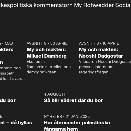
r inrikespolitiska kommentatorn My Rohwedder Soci
27 MAJ
3:51
AVSNITT 9
•
30 APRIL
24:00
AVSNITT 8
•
16 APRIL
25:1
kten:
My och makten:
My och makten:
Mikael Damberg
Nooshi Dadgostar
on
Ekonomin, 
V-ledaren Nooshi Dadgostar
finansministerrollen och 
pressas internt om 
onomin och 
demografikrisen. 
regeringsfrågan.

lisabeth 
Oppositionen ställs till svars 
I Aftonbladets 
ls till svars 
när Socialdemokraternas 
partiledarutfrågning ”My 
stern gästar 
Mikael Damberg gästar My 
och Makten” sätter hon ner 
My och Makten. 
och Makten. 
foten mot kritikerna:

1:06
4 AUGUSTI
1:0
– Vi ställer upp i val. Ska vi 
 du bor
Så blir vädret där du bor
vara med så sitter vi förstås 
25
1:22
NYHETER
•
21 JAN. 2025
0:5
ael – då hyllas
Här återvänder palestinska
fångarna hem