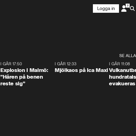
Logga in
SE ALLA
3
I GÅR 17:50
1:10
I GÅR 12:33
0:24
I GÅR 11:08
Explosion i Malmö:
Mjölkaos på Ica Maxi
Vulkanutbr
”Håren på benen
hundratal
reste sig”
evakueras