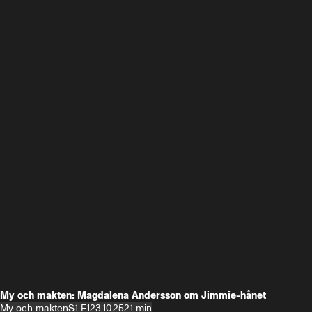
My och makten: Magdalena Andersson om Jimmie-hånet
My och makten
S1 E1
23.10.25
21 min