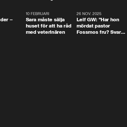
4:24
10 FEBRUARI
4:13
26 NOV. 2025
8:1
der –
Sara måste sälja
Leif GW: ”Har hon
huset för att ha råd
mördat pastor
med veterinären
Fossmos fru? Svar
nej.”