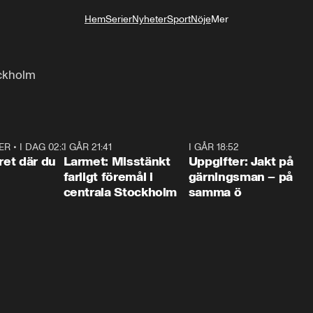
Hem
Serier
Nyheter
Sport
Nöje
Mer
Livsstil
ockholm
ER
•
I DAG 02:30
1:06
I GÅR 21:41
0:35
I GÅR 18:52
0:3
ret där du
Larmet: Misstänkt
Uppgifter: Jakt på
farligt föremål i
gärningsman – på
centrala Stockholm
samma ö