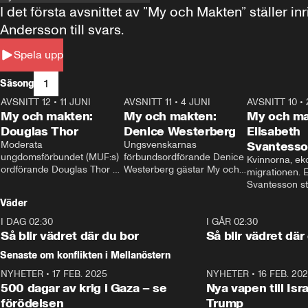
I det första avsnittet av ”My och Makten” ställe
Andersson till svars.
Spela upp
1
Säsong
AVSNITT 12
•
11 JUNI
26:27
AVSNITT 11
•
4 JUNI
23:40
AVSNITT 10
•
My och makten:
My och makten:
My och ma
Douglas Thor
Denice Westerberg
Elisabeth
Moderata 
Ungsvenskarnas 
Svantess
ungdomsförbundet (MUF:s) 
förbundsordförande Denice 
Kvinnorna, ek
ordförande Douglas Thor 
Westerberg gästar My och 
migrationen. E
gästar My och makten. I 
makten. I avsnittet 
Svantesson stäl
avsnittet diskuteras 
diskuteras migrationsfrågan 
när finansmini
Väder
tonårsutvisningarna och hur 
och hur SD ska locka 
Moderaterna ska locka 
kvinnliga väljare. 
I DAG 02:30
1:06
I GÅR 02:30
väljare till valet i höst. 
Så blir vädret där du bor
Så blir vädret där
Senaste om konflikten i Mellanöstern
NYHETER
•
17 FEB. 2025
0:45
NYHETER
•
16 FEB. 20
500 dagar av krig i Gaza – se
Nya vapen till Isr
förödelsen
Trump