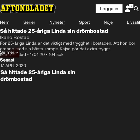
Logga in
Hem
Serier
Nyheter
Sport
Nöje
Livsstil
Annons från Ikano Bostad
Så hittade 25-åriga Linda sin drömbostad
Ikano Bostad
För 25-åriga Linda är det viktigt med trygghet i bostaden. Att hon bor 
granne med sin bästa kompis Kajsa gör det extra tryggt.
Se mer
Ikano Bostad
•
17.04.20
•
104 sek
Senast
17 APR. 2020
1:44
Så hittade 25-åriga Linda sin
drömbostad