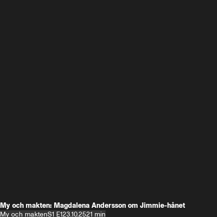
My och makten: Magdalena Andersson om Jimmie-hånet
My och makten
S1 E1
23.10.25
21 min