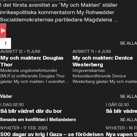
I det första avsnittet av ”My och Makten” ställer 
inrikespolitiska kommentatorn My Rohwedder 
Socialdemokraternas partiledare Magdalena 
Andersson till svars.
1
SE ALLA
AVSNITT 12
•
11 JUNI
26:27
AVSNITT 11
•
4 JUNI
2
My och makten: Douglas
My och makten: Denice
Thor
Westerberg
Moderata ungdomsförbundet 
Ungsvenskarnas 
(MUF:s) ordförande Douglas Thor 
förbundsordförande Denice 
gästar My och makten. I avsnittet 
Westerberg gästar My och makten.
diskuteras tonårsutvisningarna och 
avsnittet diskuteras migrationsfrå
hur Moderaterna ska locka väljare till 
och hur SD ska locka kvinnliga 
Väder
SE ALLA
valet i höst. 
väljare. 
I DAG 02:30
1:06
I GÅR 02:30
Så blir vädret där du bor
Så blir vädr
Senaste om konflikten i Mellanöstern
SE ALLA
NYHETER
•
17 FEB. 2025
0:45
NYHETER
•
16 F
500 dagar av krig i Gaza – se förödelsen
Nya vapen ti