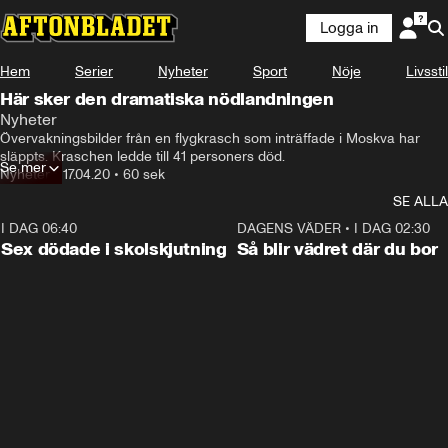
Logga in
Hem
Serier
Nyheter
Sport
Nöje
Livsstil
Här sker den dramatiska nödlandningen
Nyheter
Övervakningsbilder från en flygkrasch som inträffade i Moskva har 
släppts. Kraschen ledde till 41 personers död.
Se mer
Nyheter
•
17.04.20
•
60 sek
SE ALLA
I DAG 06:40
0:47
DAGENS VÄDER
•
I DAG 02:30
Sex dödade i skolskjutning
Så blir vädret där du bor