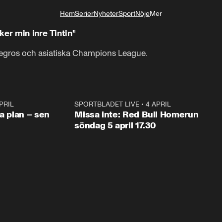
Hem
Serier
Nyheter
Sport
Nöje
Mer
Livsstil
er min inre Tintin”
egros och asiatiska Champions League.
PRIL
1:03
SPORTBLADET LIVE
•
4 APRIL
1:0
va plan – sen
Missa inte: Red Bull Homerun
söndag 5 april 17.30