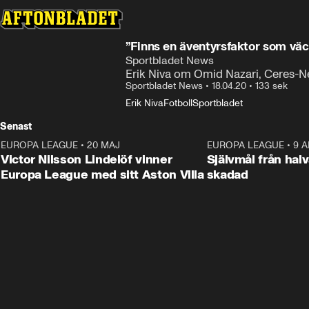
”Finns en äventyrsfaktor som väck
Sportbladet News
Erik Niva om Omid Nazari, Ceres-N
Sportbladet News
•
18.04.20
•
133 sek
Erik Niva
Fotboll
Sportbladet
Senast
EUROPA LEAGUE
•
20 MAJ
1:32
EUROPA LEAGUE
•
9 A
Victor Nilsson Lindelöf vinner
Självmål från hal
Europa League med sitt Aston Villa
skadad