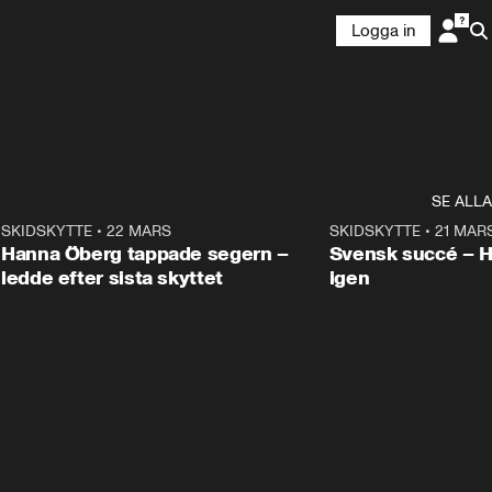
Logga in
SE ALLA
9
SKIDSKYTTE
•
22 MARS
0:55
SKIDSKYTTE
•
21 MAR
Hanna Öberg tappade segern –
Svensk succé – 
ledde efter sista skyttet
igen