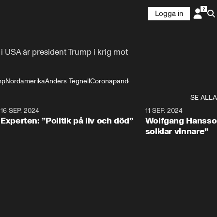
Logga in
i USA är president Trump i krig mot 
mp
Nordamerika
Anders Tegnell
Coronapandemin
SE ALLA
8
16 SEP. 2024
0:25
11 SEP. 2024
Experten: ”Politik på liv och död”
Wolfgang Hansson
solklar vinnare”