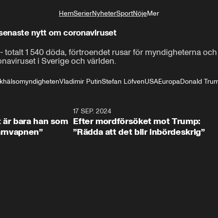
Hem
Serier
Nyheter
Sport
Nöje
Mer
Livsstil
 senaste nytt om coronaviruset
- totalt 1 540 döda, förtroendet rusar för myndigheterna och 
naviruset i Sverige och världen.
lkhälsomyndigheten
Vladimir Putin
Stefan Löfven
USA
Europa
Donald Tru
2:18
17 SEP. 2024
1:0
t är bara han som
Efter mordförsöket mot Trump:
kärnvapnen”
”Rädda att det blir inbördeskrig”