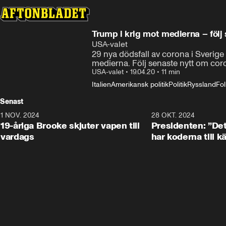
Trump i krig mot medierna – följ
USA-valet
29 nya dödsfall av corona i Sverige 
medierna. Följ senaste nytt om coro
USA-valet
•
19.04.20
•
11 min
Italien
Amerikansk politik
Politik
Ryssland
Fo
Senast
1 NOV. 2024
1:10
28 OKT. 2024
19-åriga Brooke skjuter vapen till
Presidenten: ”De
vardags
har koderna till 