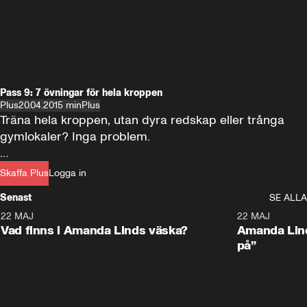
Pass 9: 7 övningar för hela kroppen
Plus
20.04.20
15 min
Plus
Träna hela kroppen, utan dyra redskap eller trånga 
gymlokaler? Inga problem.

Här är PT:n Thomas Skoglunds sju utmanande 
Skaffa Plus
Logga in
övningar som utmanar och utvecklar din fysik – på 
Senast
SE ALLA
bara 15 minuter.
22 MAJ
0:59
22 MAJ
Plus
Plus
Vad finns i Amanda Linds väska?
Amanda Lind
på”