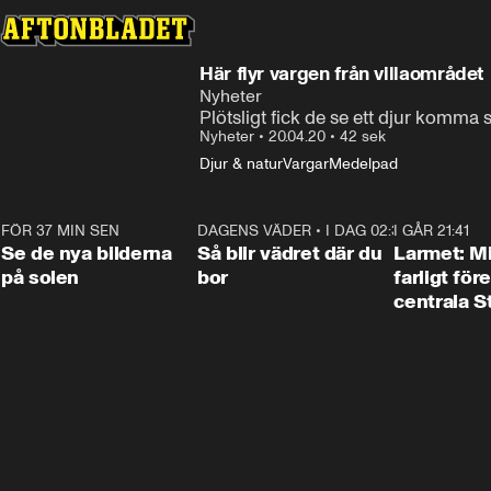
Här flyr vargen från villaområdet
Nyheter
Plötsligt fick de se ett djur komma 
Nyheter
•
20.04.20
•
42 sek
Djur & natur
Vargar
Medelpad
FÖR 37 MIN SEN
0:19
DAGENS VÄDER
•
I DAG 02:30
1:06
I GÅR 21:41
Se de nya bilderna
Så blir vädret där du
Larmet: M
på solen
bor
farligt för
centrala 