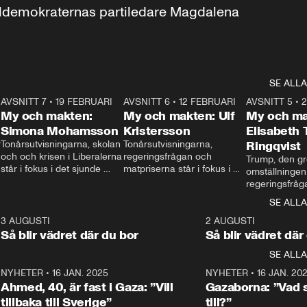
aldemokraternas partiledare Magdalena 
SE ALLA
7
AVSNITT 7
•
19 FEBRUARI
24:30
AVSNITT 6
•
12 FEBRUARI
27:30
AVSNITT 5
•
My och makten:
My och makten: Ulf
My och ma
Simona Mohamsson
Kristersson
Elisabeth
 
Tonårsutvisningarna, skolan 
Tonårsutvisningarna, 
Ringqvist
och och krisen i Liberalerna 
regeringsfrågan och 
Trump, den gr
står i fokus i det sjunde 
matpriserna står i fokus i 
omställningen
avsnittet av ”My och 
det sjätte avsnittet av ”My 
regeringsfråga
makten”. Se när 
och makten”. Se när 
centrum i det 
SE ALLA
Aftonbladets inrikespolitiska 
Aftonbladets inrikespolitiska 
avsnittet av ”
kommentator My 
kommentator My 
6
3 AUGUSTI
1:06
2 AUGUSTI
Makten”. Se nä
Rohwedder ställer 
Rohwedder ställer 
Så blir vädret där du bor
Så blir vädret där
Aftonbladets in
utbildnings- och 
statsminister Ulf Kristersson 
kommentator 
SE ALLA
integrationsminister Simona 
till svars.
Rohwedder stäl
Mohamsson till svars.
Centerpartiets
2
NYHETER
•
16 JAN. 2025
1:01
NYHETER
•
16 JAN. 20
Thand Ring till
Ahmed, 40, är fast i Gaza: ”Vill
Gazaborna: ”Vad s
tillbaka till Sverige”
till?”