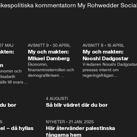
r inrikespolitiska kommentatorn My Rohwedder Soci
27 MAJ
3:51
AVSNITT 9
•
30 APRIL
24:00
AVSNITT 8
•
16 APRIL
25:1
kten:
My och makten:
My och makten:
Mikael Damberg
Nooshi Dadgostar
on
Ekonomin, 
V-ledaren Nooshi Dadgostar
finansministerrollen och 
pressas internt om 
onomin och 
demografikrisen. 
regeringsfrågan.

lisabeth 
Oppositionen ställs till svars 
I Aftonbladets 
ls till svars 
när Socialdemokraternas 
partiledarutfrågning ”My 
stern gästar 
Mikael Damberg gästar My 
och Makten” sätter hon ner 
My och Makten. 
och Makten. 
foten mot kritikerna:

1:06
4 AUGUSTI
1:0
– Vi ställer upp i val. Ska vi 
 du bor
Så blir vädret där du bor
vara med så sitter vi förstås 
25
1:22
NYHETER
•
21 JAN. 2025
0:5
ael – då hyllas
Här återvänder palestinska
fångarna hem