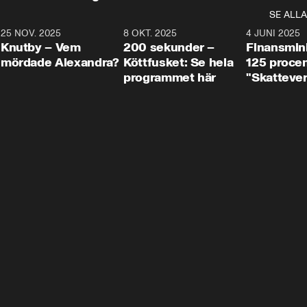
SE ALLA
3
25 NOV. 2025
31:05
8 OKT. 2025
4:29
4 JUNI 2025
Knutby – Vem
200 sekunder –
Finansmin
mördade Alexandra?
Köttfusket: Se hela
125 procent
programmet här
"Skattever
viktig uppg