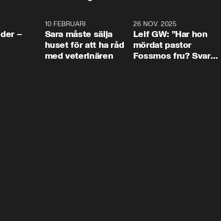
4:24
10 FEBRUARI
4:13
26 NOV. 2025
8:1
der –
Sara måste sälja
Leif GW: ”Har hon
huset för att ha råd
mördat pastor
med veterinären
Fossmos fru? Svar
nej.”