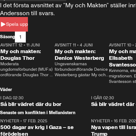
I det första avsnittet av ”My och Makten” ställe
Andersson till svars.
Spela upp
1
Säsong
AVSNITT 12
•
11 JUNI
26:27
AVSNITT 11
•
4 JUNI
23:40
AVSNITT 10
•
My och makten:
My och makten:
My och ma
Douglas Thor
Denice Westerberg
Elisabeth
Moderata 
Ungsvenskarnas 
Svantess
ungdomsförbundet (MUF:s) 
förbundsordförande Denice 
Kvinnorna, ek
ordförande Douglas Thor 
Westerberg gästar My och 
migrationen. E
gästar My och makten. I 
makten. I avsnittet 
Svantesson stäl
avsnittet diskuteras 
diskuteras migrationsfrågan 
när finansmini
Väder
tonårsutvisningarna och hur 
och hur SD ska locka 
Moderaterna ska locka 
kvinnliga väljare. 
I DAG 02:30
1:06
I GÅR 02:30
väljare till valet i höst. 
Så blir vädret där du bor
Så blir vädret där
Senaste om konflikten i Mellanöstern
NYHETER
•
17 FEB. 2025
0:45
NYHETER
•
16 FEB. 20
500 dagar av krig i Gaza – se
Nya vapen till Isr
förödelsen
Trump