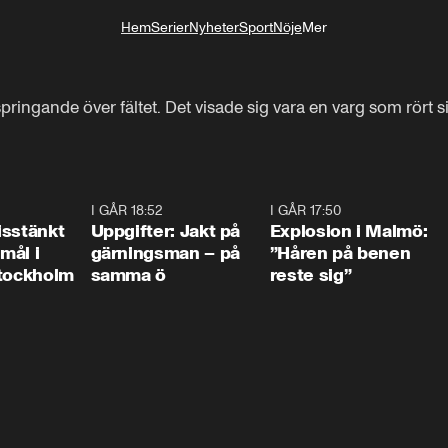
Hem
Serier
Nyheter
Sport
Nöje
Mer
Livsstil
springande över fältet. Det visade sig vara en varg som rört
0:35
I GÅR 18:52
0:33
I GÅR 17:50
1:1
isstänkt
Uppgifter: Jakt på
Explosion i Malmö:
emål i
gärningsman – på
”Håren på benen
Stockholm
samma ö
reste sig”