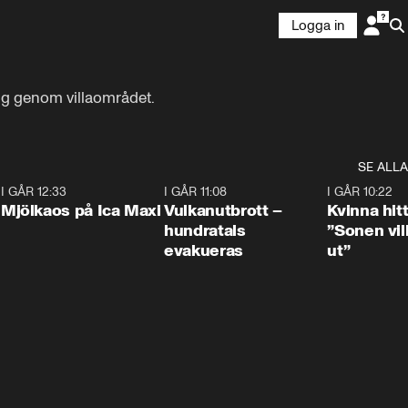
Logga in
 sig genom villaområdet.
SE ALLA
0
I GÅR 12:33
0:24
I GÅR 11:08
0:27
I GÅR 10:22
Mjölkaos på Ica Maxi
Vulkanutbrott –
Kvinna hit
hundratals
”Sonen vill
evakueras
ut”