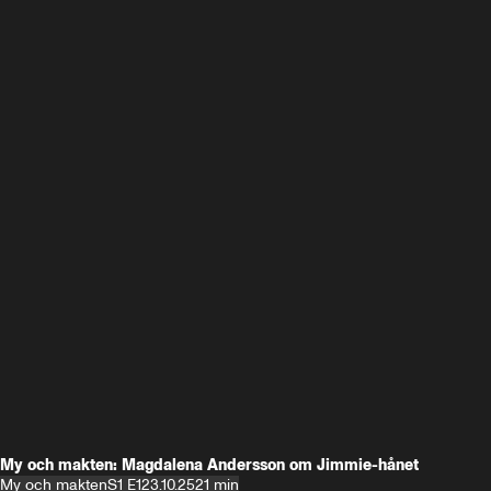
My och makten: Magdalena Andersson om Jimmie-hånet
My och makten
S1 E1
23.10.25
21 min