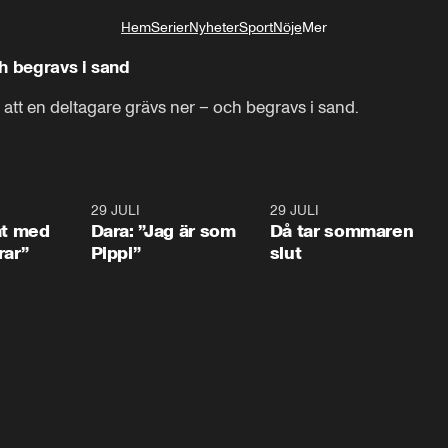
Hem
Serier
Nyheter
Sport
Nöje
Mer
Livsstil
h begravs i sand
att en deltagare grävs ner – och begravs i sand.
1:02
29 JULI
0:41
29 JULI
0:3
at med
Dara: ”Jag är som
Då tar sommaren
rar”
Pippi”
slut