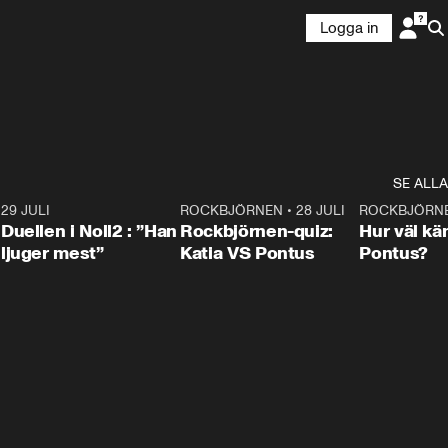
Logga in
SE ALLA
9
29 JULI
0:47
ROCKBJÖRNEN
•
28 JULI
0:15
ROCKBJÖRN
Duellen i Noll2 : ”Han
Rockbjörnen-quiz:
Hur väl kä
ljuger mest”
Katia VS Pontus
Pontus?