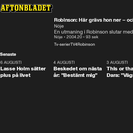
Robinson: Här grävs hon ner – oc
Nöje
En utmaning i Robinson slutar med 
Nöje
•
20.04.20
•
93 sek
Tv-serier
TV4
Robinson
Senaste
6 AUGUSTI
1:04
4 AUGUSTI
0:24
3 AUGUSTI
Lasse Holm sätter
Beskedet om nästa
This or th
plus på livet
år: ”Bestämt mig”
Dara: ”Väg