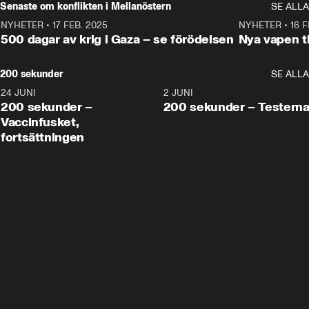
Senaste om konflikten i Mellanöstern
SE ALLA
NYHETER
•
17 FEB. 2025
0:45
NYHETER
•
16 F
500 dagar av krig i Gaza – se förödelsen
Nya vapen ti
200 sekunder
SE ALLA
24 JUNI
5:00
2 JUNI
200 sekunder –
200 sekunder – Testern
Vaccinfusket,
fortsättningen