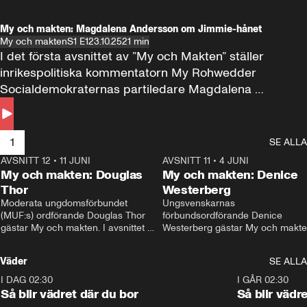
My och makten: Magdalena Andersson om Jimmie-hånet
My och makten
S1 E1
23.10.25
21 min
I det första avsnittet av ”My och Makten” ställer 
inrikespolitiska kommentatorn My Rohwedder 
Socialdemokraternas partiledare Magdalena 
Andersson till svars.
1
SE ALLA
AVSNITT 12
•
11 JUNI
26:27
AVSNITT 11
•
4 JUNI
2
My och makten: Douglas
My och makten: Denice
Thor
Westerberg
Moderata ungdomsförbundet 
Ungsvenskarnas 
(MUF:s) ordförande Douglas Thor 
förbundsordförande Denice 
gästar My och makten. I avsnittet 
Westerberg gästar My och makten.
diskuteras tonårsutvisningarna och 
avsnittet diskuteras migrationsfrå
hur Moderaterna ska locka väljare till 
och hur SD ska locka kvinnliga 
Väder
SE ALLA
valet i höst. 
väljare. 
I DAG 02:30
1:06
I GÅR 02:30
Så blir vädret där du bor
Så blir vädr