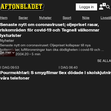
Logga in
Hem
Serier
Nyheter
Sport
Nöje
Livsstil
Senaste nytt om coronaviruset; oljepriset rasar,
riskområden för covid-19 och Tegnell välkomnar
lyxturister
Nyheter
Senaste nytt om coronaviruset: Oljepriset kollapsar till nya 
bottennivåer, luftföroreningar kan öka dödligheten i covid-19 och 
Se mer
Anders Tegnell välkomnar "lyxturisterna" till Sverige.
Nyheter
•
20.04.20
•
5 min
SE ALLA
I DAG 09:53
1:36
I DAG 06:40
Pourmokhtari: S smygfilmar
Sex dödade i skolskjutni
våra telefoner