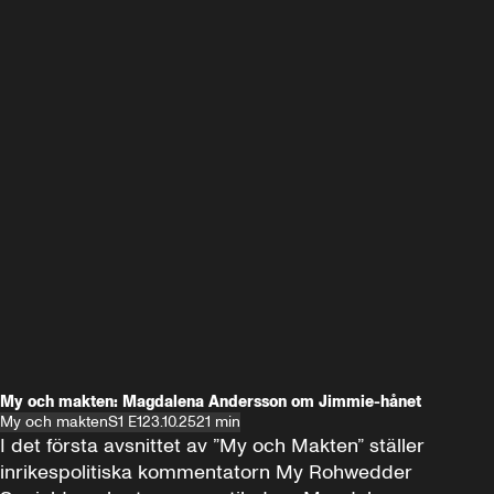
My och makten: Magdalena Andersson om Jimmie-hånet
My och makten
S1 E1
23.10.25
21 min
I det första avsnittet av ”My och Makten” ställer 
inrikespolitiska kommentatorn My Rohwedder 