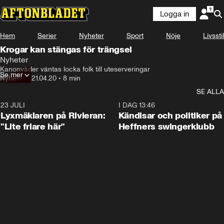
Logga in
Hem
Serier
Nyheter
Sport
Nöje
Livsstil
Krogar kan stängas för trängsel
Nyheter
Kanonväder väntas locka folk till uteserveringar
Se mer
Nyheter
•
21.04.20
•
8 min
SE ALLA
23 JULI
2:02
I DAG 13:46
Lyxmäklaren på Rivieran:
Kändisar och politiker på
"Lite friare här"
Heffners swingerklubb