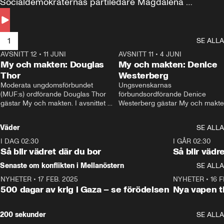
Socialdemokraternas partiledare Magdalena 
Andersson till svars.
1
SE ALLA
AVSNITT 12
•
11 JUNI
26:27
AVSNITT 11
•
4 JUNI
2
My och makten: Douglas
My och makten: Denice
Thor
Westerberg
Moderata ungdomsförbundet 
Ungsvenskarnas 
(MUF:s) ordförande Douglas Thor 
förbundsordförande Denice 
gästar My och makten. I avsnittet 
Westerberg gästar My och makten.
diskuteras tonårsutvisningarna och 
avsnittet diskuteras migrationsfrå
hur Moderaterna ska locka väljare till 
och hur SD ska locka kvinnliga 
Väder
SE ALLA
valet i höst. 
väljare. 
I DAG 02:30
1:06
I GÅR 02:30
Så blir vädret där du bor
Så blir vädr
Senaste om konflikten i Mellanöstern
SE ALLA
NYHETER
•
17 FEB. 2025
0:45
NYHETER
•
16 F
500 dagar av krig i Gaza – se förödelsen
Nya vapen ti
200 sekunder
SE ALLA