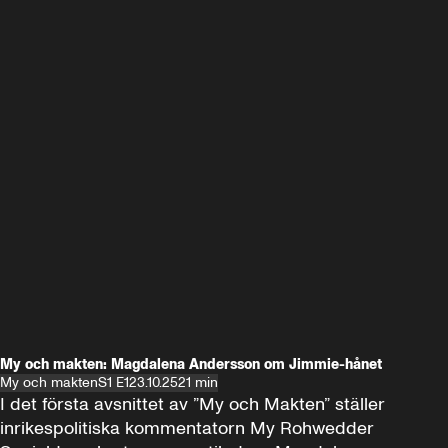
My och makten: Magdalena Andersson om Jimmie-hånet
My och makten
S1 E1
23.10.25
21 min
I det första avsnittet av ”My och Makten” ställer 
inrikespolitiska kommentatorn My Rohwedder 