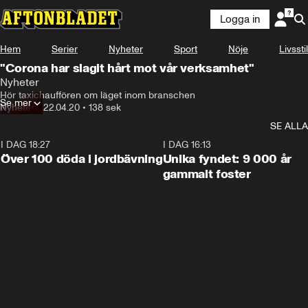
Logga in
Hem
Serier
Nyheter
Sport
Nöje
Livsstil
"Corona har slagit hårt mot vår verksamhet"
Nyheter
Hör taxichauffören om läget inom branschen
Se mer
Nyheter
•
22.04.20
•
138 sek
SE ALLA
I DAG 18:27
0:31
I DAG 16:13
Över 100 döda i jordbävning
Unika fyndet: 9 000 år
gammalt foster