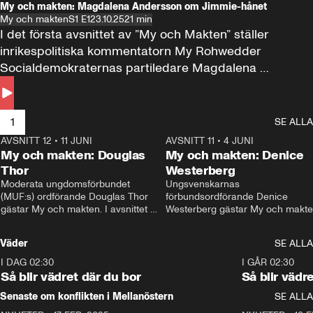
My och makten: Magdalena Andersson om Jimmie-hånet
My och makten
S1 E1
23.10.25
21 min
I det första avsnittet av ”My och Makten” ställer 
inrikespolitiska kommentatorn My Rohwedder 
Socialdemokraternas partiledare Magdalena 
Andersson till svars.
1
SE ALLA
AVSNITT 12
•
11 JUNI
26:27
AVSNITT 11
•
4 JUNI
2
My och makten: Douglas
My och makten: Denice
Thor
Westerberg
Moderata ungdomsförbundet 
Ungsvenskarnas 
(MUF:s) ordförande Douglas Thor 
förbundsordförande Denice 
gästar My och makten. I avsnittet 
Westerberg gästar My och makten.
diskuteras tonårsutvisningarna och 
avsnittet diskuteras migrationsfrå
hur Moderaterna ska locka väljare till 
och hur SD ska locka kvinnliga 
Väder
SE ALLA
valet i höst. 
väljare. 
I DAG 02:30
1:06
I GÅR 02:30
Så blir vädret där du bor
Så blir vädr
Senaste om konflikten i Mellanöstern
SE ALLA