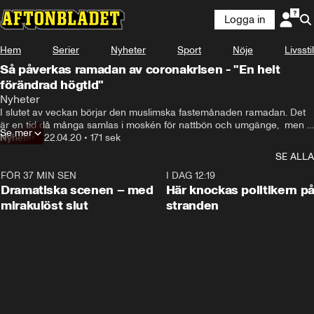
Logga in
Hem
Serier
Nyheter
Sport
Nöje
Livsstil
Så påverkas ramadan av coronakrisen - "En helt
förändrad högtid"
Nyheter
I slutet av veckan börjar den muslimska fastemånaden ramadan. Det 
är en tid då många samlas i moskén för nattbön och umgänge,  men i 
Se mer
år påverkas firandet av coronakrisen.
Nyheter
•
22.04.20
•
171 sek
SE ALLA
FÖR 37 MIN SEN
0:42
I DAG 12:19
Dramatiska scenen – med
Här knockas politikern p
mirakulöst slut
stranden