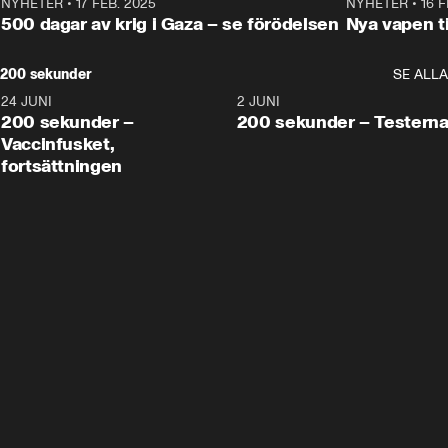
NYHETER
•
17 FEB. 2025
0:45
NYHETER
•
16 F
500 dagar av krig i Gaza – se förödelsen
Nya vapen ti
200 sekunder
SE ALLA
24 JUNI
5:00
2 JUNI
200 sekunder –
200 sekunder – Testern
Vaccinfusket,
fortsättningen