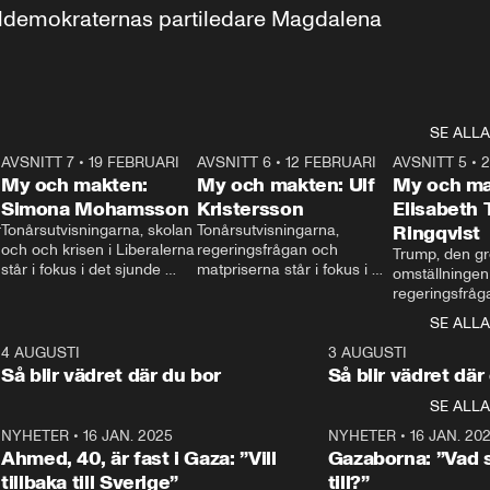
aldemokraternas partiledare Magdalena 
SE ALLA
7
AVSNITT 7
•
19 FEBRUARI
24:30
AVSNITT 6
•
12 FEBRUARI
27:30
AVSNITT 5
•
My och makten:
My och makten: Ulf
My och ma
Simona Mohamsson
Kristersson
Elisabeth
 
Tonårsutvisningarna, skolan 
Tonårsutvisningarna, 
Ringqvist
och och krisen i Liberalerna 
regeringsfrågan och 
Trump, den gr
står i fokus i det sjunde 
matpriserna står i fokus i 
omställningen
avsnittet av ”My och 
det sjätte avsnittet av ”My 
regeringsfråga
makten”. Se när 
och makten”. Se när 
centrum i det 
SE ALLA
Aftonbladets inrikespolitiska 
Aftonbladets inrikespolitiska 
avsnittet av ”
kommentator My 
kommentator My 
6
4 AUGUSTI
1:06
3 AUGUSTI
Makten”. Se nä
Rohwedder ställer 
Rohwedder ställer 
Så blir vädret där du bor
Så blir vädret där
Aftonbladets in
utbildnings- och 
statsminister Ulf Kristersson 
kommentator 
SE ALLA
integrationsminister Simona 
till svars.
Rohwedder stäl
Mohamsson till svars.
Centerpartiets
2
NYHETER
•
16 JAN. 2025
1:01
NYHETER
•
16 JAN. 20
Thand Ring till
Ahmed, 40, är fast i Gaza: ”Vill
Gazaborna: ”Vad s
tillbaka till Sverige”
till?”