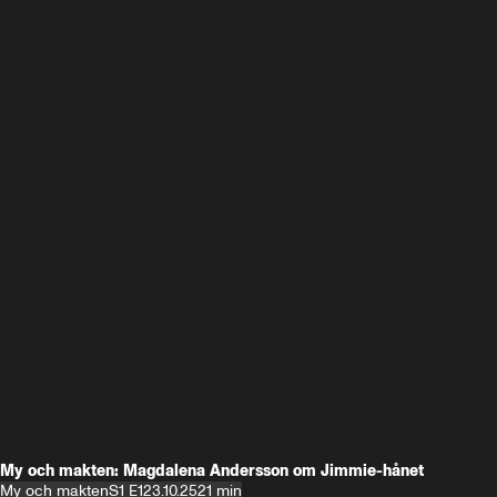
My och makten: Magdalena Andersson om Jimmie-hånet
My och makten
S1 E1
23.10.25
21 min