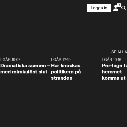
Logga in
SE ALLA
:30
6
I GÅR 19:07
0:42
I GÅR 12:19
0:45
I GÅR 10:16
Dramatiska scenen –
Här knockas
Per-Inge fa
med mirakulöst slut
politikern på
hemmet – 
stranden
komma ut