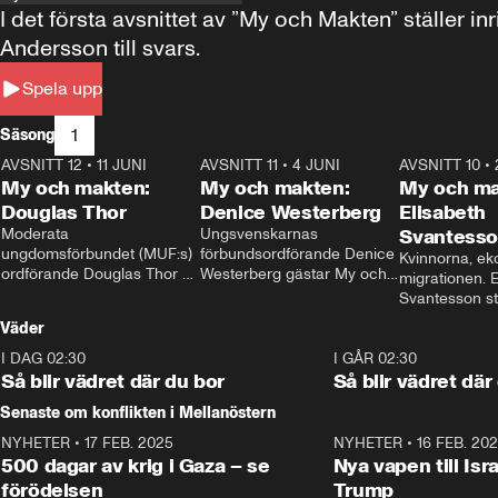
I det första avsnittet av ”My och Makten” ställe
Andersson till svars.
Spela upp
1
Säsong
AVSNITT 12
•
11 JUNI
26:27
AVSNITT 11
•
4 JUNI
23:40
AVSNITT 10
•
My och makten:
My och makten:
My och ma
Douglas Thor
Denice Westerberg
Elisabeth
Moderata 
Ungsvenskarnas 
Svantess
ungdomsförbundet (MUF:s) 
förbundsordförande Denice 
Kvinnorna, ek
ordförande Douglas Thor 
Westerberg gästar My och 
migrationen. E
gästar My och makten. I 
makten. I avsnittet 
Svantesson stäl
avsnittet diskuteras 
diskuteras migrationsfrågan 
när finansmini
Väder
tonårsutvisningarna och hur 
och hur SD ska locka 
Moderaterna ska locka 
kvinnliga väljare. 
I DAG 02:30
1:06
I GÅR 02:30
väljare till valet i höst. 
Så blir vädret där du bor
Så blir vädret där
Senaste om konflikten i Mellanöstern
NYHETER
•
17 FEB. 2025
0:45
NYHETER
•
16 FEB. 20
500 dagar av krig i Gaza – se
Nya vapen till Isr
förödelsen
Trump