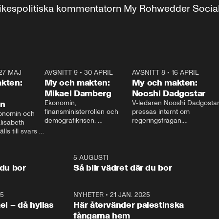
r inrikespolitiska kommentatorn My Rohwedder Soci
27 MAJ
3:51
AVSNITT 9
•
30 APRIL
24:00
AVSNITT 8
•
16 APRIL
25:1
kten:
My och makten:
My och makten:
Mikael Damberg
Nooshi Dadgostar
on
Ekonomin, 
V-ledaren Nooshi Dadgostar
finansministerrollen och 
pressas internt om 
onomin och 
demografikrisen. 
regeringsfrågan.

lisabeth 
Oppositionen ställs till svars 
I Aftonbladets 
ls till svars 
när Socialdemokraternas 
partiledarutfrågning ”My 
stern gästar 
Mikael Damberg gästar My 
och Makten” sätter hon ner 
My och Makten. 
och Makten. 
foten mot kritikerna:

1:06
5 AUGUSTI
1:0
– Vi ställer upp i val. Ska vi 
 du bor
Så blir vädret där du bor
vara med så sitter vi förstås 
25
1:22
NYHETER
•
21 JAN. 2025
0:5
ael – då hyllas
Här återvänder palestinska
fångarna hem