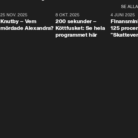
SE ALLA
3
25 NOV. 2025
31:05
8 OKT. 2025
4:29
4 JUNI 2025
Knutby – Vem
200 sekunder –
Finansmin
mördade Alexandra?
Köttfusket: Se hela
125 procent
programmet här
"Skattever
viktig uppg