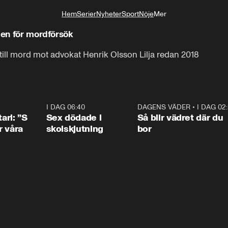
Hem
Serier
Nyheter
Sport
Nöje
Mer
Livsstil
gen för mordförsök
n till mord mot advokat Henrik Olsson Lilja redan 2018
1:36
I DAG 06:40
0:47
DAGENS VÄDER
•
I DAG 02
1:0
ari: ”S
Sex dödade i
Så blir vädret där du
r våra
skolskjutning
bor