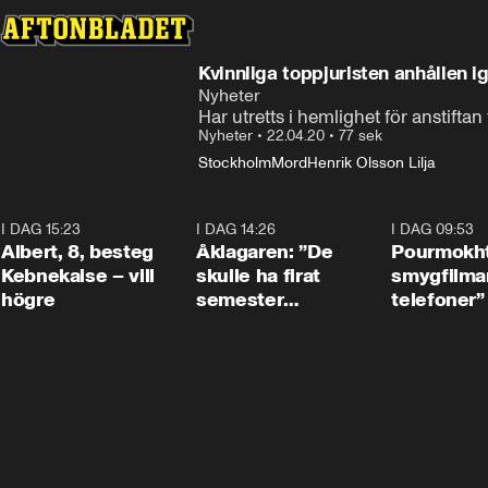
Kvinnliga toppjuristen anhållen i
Nyheter
Har utretts i hemlighet för anstifta
Nyheter
•
22.04.20
•
77 sek
Stockholm
Mord
Henrik Olsson Lilja
I DAG 15:23
0:54
I DAG 14:26
1:54
I DAG 09:53
Albert, 8, besteg
Åklagaren: ”De
Pourmokht
Kebnekaise – vill
skulle ha firat
smygfilma
högre
semester
telefoner”
tillsammans”