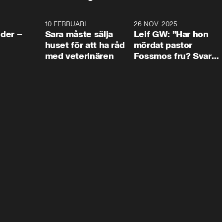
4:24
10 FEBRUARI
4:13
26 NOV. 2025
8:1
der –
Sara måste sälja
Leif GW: ”Har hon
huset för att ha råd
mördat pastor
med veterinären
Fossmos fru? Svar
nej.”