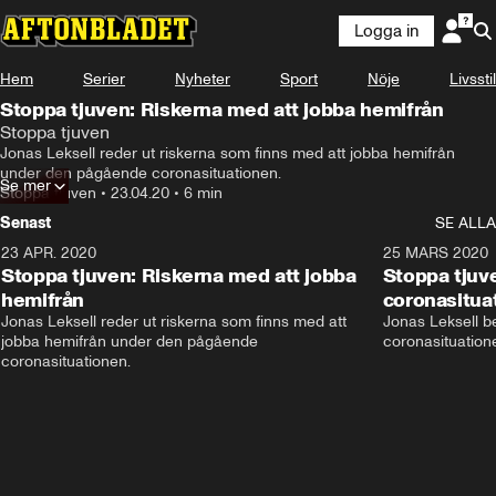
Logga in
Hem
Serier
Nyheter
Sport
Nöje
Livsstil
Stoppa tjuven: Riskerna med att jobba hemifrån
Stoppa tjuven
Jonas Leksell reder ut riskerna som finns med att jobba hemifrån 
under den pågående coronasituationen.
Se mer
Stoppa tjuven
•
23.04.20
•
6 min
Senast
SE ALLA
23 APR. 2020
5:37
25 MARS 2020
Stoppa tjuven: Riskerna med att jobba
Stoppa tjuve
hemifrån
coronasitua
Jonas Leksell reder ut riskerna som finns med att 
Jonas Leksell ber
jobba hemifrån under den pågående 
coronasituationen
coronasituationen.