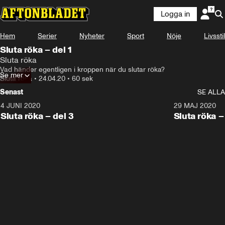
Logga in
Hem
Serier
Nyheter
Sport
Nöje
Livsstil
Sluta röka – del 1
Sluta röka
Vad händer egentligen i kroppen när du slutar röka?
Se mer
Sluta röka
•
24.04.20
•
60 sek
Senast
SE ALLA
4 JUNI 2020
1:24
29 MAJ 2020
Sluta röka – del 3
Sluta röka –