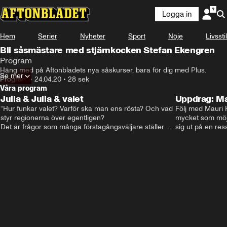
Logga in
Annons
Se kursen i Plus
Hem
Serier
Nyheter
Sport
Nöje
Livsstil
Bli såsmästare med stjärnkocken Stefan Ekengren
Program
Häng med på Aftonbladets nya såskurser, bara för dig med Plus.
ANNONS
Se mer
Se kursen i Plus
Program
•
24.04.20
•
28 sek
Våra program
Julia & Julia & valet
Uppdrag: M
“Hur funkar valet? Varför ska man ens rösta? Och vad 
Följ med Mauri 
styr regionerna över egentligen?

mycket som möjl
Det är frågor som många förstagångsväljare ställer 
sig ut på en res
sig.

alla perspektiv, i
Nu får de svar i Aftonbladets valsatsning “Julia & Julia 
& valet”"