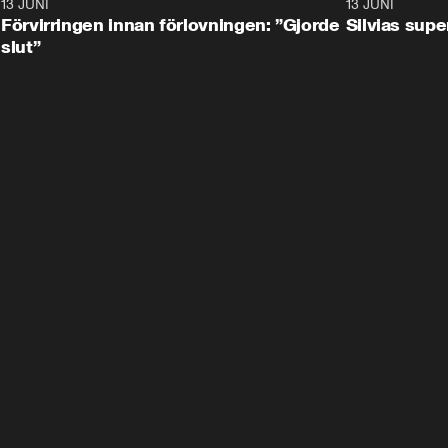
13 JUNI
1:28
13 JUNI
Förvirringen innan förlovningen: ”Gjorde
Silvias sup
slut”