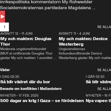
inrikespolitiska kommentatorn My Rohwedder 
Socialdemokraternas partiledare Magdalena 
Andersson till svars.
1
SE ALLA
AVSNITT 12
•
11 JUNI
26:27
AVSNITT 11
•
4 JUNI
2
My och makten: Douglas
My och makten: Denice
Thor
Westerberg
Moderata ungdomsförbundet 
Ungsvenskarnas 
(MUF:s) ordförande Douglas Thor 
förbundsordförande Denice 
gästar My och makten. I avsnittet 
Westerberg gästar My och makten.
diskuteras tonårsutvisningarna och 
avsnittet diskuteras migrationsfrå
hur Moderaterna ska locka väljare till 
och hur SD ska locka kvinnliga 
Väder
SE ALLA
valet i höst. 
väljare. 
I DAG 02:30
1:06
I GÅR 02:30
Så blir vädret där du bor
Så blir vädr
Senaste om konflikten i Mellanöstern
SE ALLA
NYHETER
•
17 FEB. 2025
0:45
NYHETER
•
16 F
500 dagar av krig i Gaza – se förödelsen
Nya vapen ti