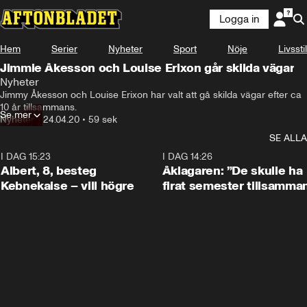
Logga in
Hem
Serier
Nyheter
Sport
Nöje
Livsstil
Jimmie Åkesson och Louise Erixon går skilda vägar
Nyheter
Jimmy Åkesson och Louise Erixon har valt att gå skilda vägar efter ca 
10 år tillsammans.
Se mer
Nyheter
•
24.04.20
•
59 sek
SE ALLA
I DAG 15:23
0:54
I DAG 14:26
Albert, 8, besteg
Åklagaren: ”De skulle ha
Kebnekaise – vill högre
firat semester tillsamma