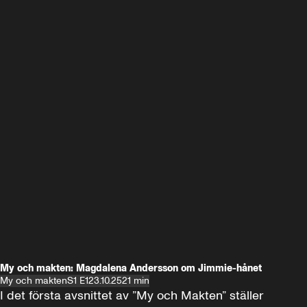
My och makten: Magdalena Andersson om Jimmie-hånet
My och makten
S1 E1
23.10.25
21 min
I det första avsnittet av ”My och Makten” ställer 