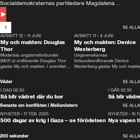
Socialdemokraternas partiledare Magdalena 
Andersson till svars.
1
SE ALLA
AVSNITT 12
•
11 JUNI
26:27
AVSNITT 11
•
4 JUNI
2
My och makten: Douglas
My och makten: Denice
Thor
Westerberg
Moderata ungdomsförbundet 
Ungsvenskarnas 
(MUF:s) ordförande Douglas Thor 
förbundsordförande Denice 
gästar My och makten. I avsnittet 
Westerberg gästar My och makten.
diskuteras tonårsutvisningarna och 
avsnittet diskuteras migrationsfrå
hur Moderaterna ska locka väljare till 
och hur SD ska locka kvinnliga 
Väder
SE ALLA
valet i höst. 
väljare. 
I DAG 02:30
1:06
I GÅR 02:30
Så blir vädret där du bor
Så blir vädr
Senaste om konflikten i Mellanöstern
SE ALLA
NYHETER
•
17 FEB. 2025
0:45
NYHETER
•
16 F
500 dagar av krig i Gaza – se förödelsen
Nya vapen ti
200 sekunder
SE ALLA