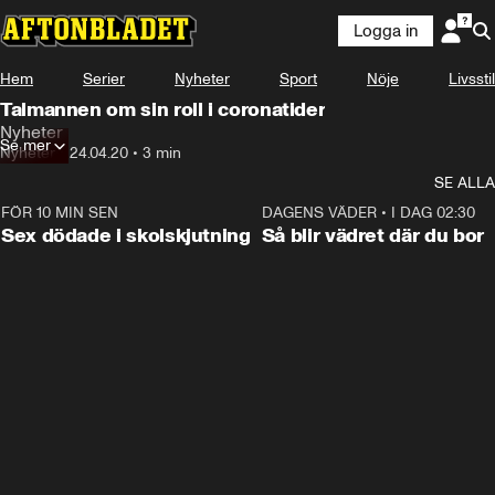
Logga in
Hem
Serier
Nyheter
Sport
Nöje
Livsstil
Talmannen om sin roll i coronatider
Nyheter
Se mer
Nyheter
•
24.04.20
•
3 min
SE ALLA
FÖR 10 MIN SEN
0:35
DAGENS VÄDER
•
I DAG 02:30
Sex dödade i skolskjutning
Så blir vädret där du bor