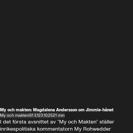
My och makten: Magdalena Andersson om Jimmie-hånet
My och makten
S1 E1
23.10.25
21 min
I det första avsnittet av ”My och Makten” ställer 
inrikespolitiska kommentatorn My Rohwedder 