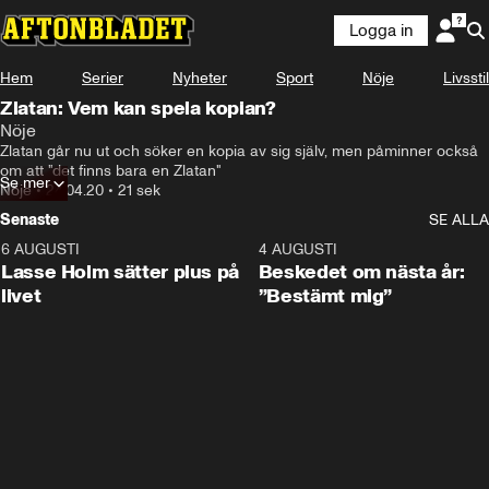
Logga in
Hem
Serier
Nyheter
Sport
Nöje
Livsstil
Zlatan: Vem kan spela kopian?
Nöje
Zlatan går nu ut och söker en kopia av sig själv, men påminner också 
om att "det finns bara en Zlatan"
Se mer
Nöje
•
24.04.20
•
21 sek
Senaste
SE ALLA
6 AUGUSTI
1:04
4 AUGUSTI
Lasse Holm sätter plus på
Beskedet om nästa år:
livet
”Bestämt mig”