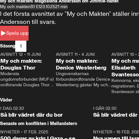
My och makten: Magdalena Andersson om Jimmie-hånet
My och makten
S1 E1
23.10.25
21 min
I det första avsnittet av ”My och Makten” ställe
Andersson till svars.
Spela upp
1
Säsong
AVSNITT 12
•
11 JUNI
26:27
AVSNITT 11
•
4 JUNI
23:40
AVSNITT 10
•
My och makten:
My och makten:
My och ma
Douglas Thor
Denice Westerberg
Elisabeth
Moderata 
Ungsvenskarnas 
Svantess
ungdomsförbundet (MUF:s) 
förbundsordförande Denice 
Kvinnorna, ek
ordförande Douglas Thor 
Westerberg gästar My och 
migrationen. E
gästar My och makten. I 
makten. I avsnittet 
Svantesson stäl
avsnittet diskuteras 
diskuteras migrationsfrågan 
när finansmini
Väder
tonårsutvisningarna och hur 
och hur SD ska locka 
Moderaterna ska locka 
kvinnliga väljare. 
I DAG 02:30
1:06
I GÅR 02:30
väljare till valet i höst. 
Så blir vädret där du bor
Så blir vädret där
Senaste om konflikten i Mellanöstern
NYHETER
•
17 FEB. 2025
0:45
NYHETER
•
16 FEB. 20
500 dagar av krig i Gaza – se
Nya vapen till Isr