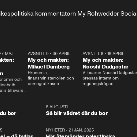
r inrikespolitiska kommentatorn My Rohwedder Soci
27 MAJ
3:51
AVSNITT 9
•
30 APRIL
24:00
AVSNITT 8
•
16 APRIL
25:1
kten:
My och makten:
My och makten:
Mikael Damberg
Nooshi Dadgostar
on
Ekonomin, 
V-ledaren Nooshi Dadgostar
finansministerrollen och 
pressas internt om 
onomin och 
demografikrisen. 
regeringsfrågan.

lisabeth 
Oppositionen ställs till svars 
I Aftonbladets 
ls till svars 
när Socialdemokraternas 
partiledarutfrågning ”My 
stern gästar 
Mikael Damberg gästar My 
och Makten” sätter hon ner 
My och Makten. 
och Makten. 
foten mot kritikerna:

1:06
6 AUGUSTI
1:0
– Vi ställer upp i val. Ska vi 
 du bor
Så blir vädret där du bor
vara med så sitter vi förstås 
25
1:22
NYHETER
•
21 JAN. 2025
0:5
ael – då hyllas
Här återvänder palestinska