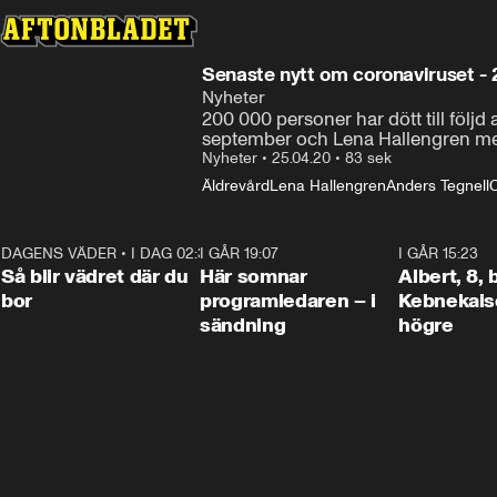
Senaste nytt om coronaviruset - 
Nyheter
200 000 personer har dött till följ
september och Lena Hallengren men
Nyheter
•
25.04.20
•
83 sek
Äldrevård
Lena Hallengren
Anders Tegnell
DAGENS VÄDER
•
I DAG 02:30
1:06
I GÅR 19:07
0:45
I GÅR 15:23
Så blir vädret där du
Här somnar
Albert, 8,
bor
programledaren – i
Kebnekaise
sändning
högre