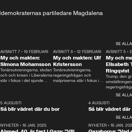
aldemokraternas partiledare Magdalena 
SE ALLA
7
AVSNITT 7
•
19 FEBRUARI
24:30
AVSNITT 6
•
12 FEBRUARI
27:30
AVSNITT 5
•
My och makten:
My och makten: Ulf
My och ma
Simona Mohamsson
Kristersson
Elisabeth
 
Tonårsutvisningarna, skolan 
Tonårsutvisningarna, 
Ringqvist
och och krisen i Liberalerna 
regeringsfrågan och 
Trump, den gr
står i fokus i det sjunde 
matpriserna står i fokus i 
omställningen
avsnittet av ”My och 
det sjätte avsnittet av ”My 
regeringsfråga
makten”. Se när 
och makten”. Se när 
centrum i det 
SE ALLA
Aftonbladets inrikespolitiska 
Aftonbladets inrikespolitiska 
avsnittet av ”
kommentator My 
kommentator My 
6
5 AUGUSTI
1:06
4 AUGUSTI
Makten”. Se nä
Rohwedder ställer 
Rohwedder ställer 
Så blir vädret där du bor
Så blir vädret där
Aftonbladets in
utbildnings- och 
statsminister Ulf Kristersson 
kommentator 
SE ALLA
integrationsminister Simona 
till svars.
Rohwedder stäl
Mohamsson till svars.
Centerpartiets
2
NYHETER
•
16 JAN. 2025
1:01
NYHETER
•
16 JAN. 20
Thand Ring till
Ahmed, 40, är fast i Gaza: ”Vill
Gazaborna: ”Vad s