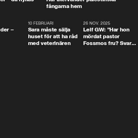
fångarna hem
4:24
10 FEBRUARI
4:13
26 NOV. 2025
8:1
der –
Sara måste sälja
Leif GW: ”Har hon
huset för att ha råd
mördat pastor
med veterinären
Fossmos fru? Svar
nej.”