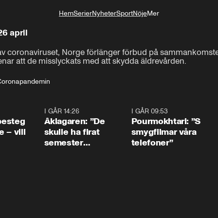
Hem
Serier
Nyheter
Sport
Nöje
Mer
Livsstil
26 april
d av coronaviruset, Norge förlänger förbud på sammankomster
ar att de misslyckats med att skydda äldrevården.
Coronapandemin
0:54
I GÅR 14:26
1:54
I GÅR 09:53
1:3
 besteg
Åklagaren: ”De
Pourmokhtari: ”S
 – vill
skulle ha firat
smygfilmar våra
semester
telefoner”
tillsammans”