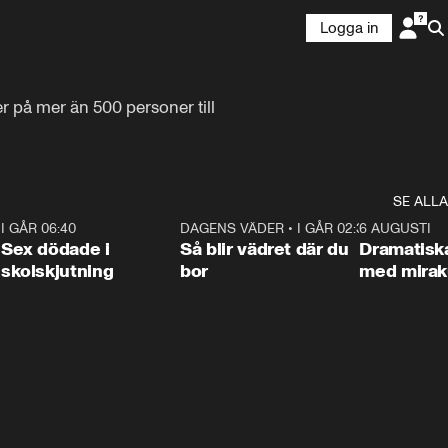
Logga in
 på mer än 500 personer till 
SE ALLA
6
I GÅR 06:40
0:47
DAGENS VÄDER
•
I GÅR 02:30
1:06
6 AUGUSTI
Sex dödade i
Så blir vädret där du
Dramatisk
skolskjutning
bor
med miraku