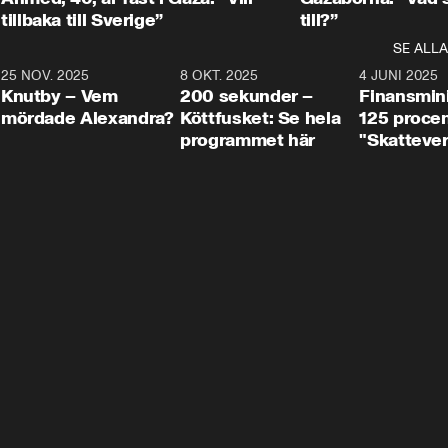
tillbaka till Sverige”
till?”
SE ALLA
3
25 NOV. 2025
31:05
8 OKT. 2025
4:29
4 JUNI 2025
Knutby – Vem
200 sekunder –
Finansmin
mördade Alexandra?
Köttfusket: Se hela
125 procent
programmet här
"Skattever
viktig uppg